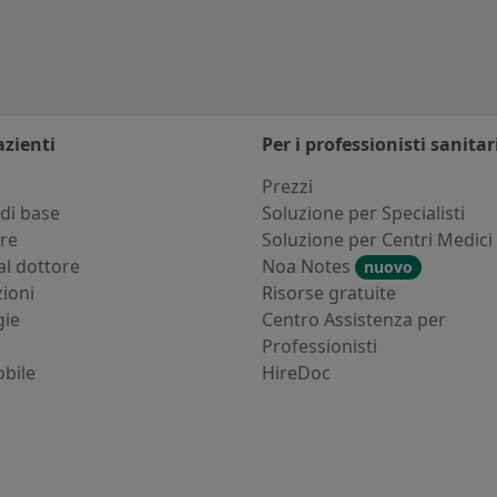
azienti
Per i professionisti sanitar
i
Prezzi
di base
Soluzione per Specialisti
ure
Soluzione per Centri Medici
al dottore
Noa Notes
nuovo
zioni
Risorse gratuite
gie
Centro Assistenza per
Professionisti
bile
HireDoc