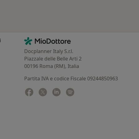
Contatti
MioDottore - Homepage
i
Docplanner Italy S.r.l.
Piazzale delle Belle Arti 2
00196 Roma (RM), Italia
Partita IVA e codice Fiscale 09244850963
Facebook
si apre in una nuova scheda
Twitter
si apre in una nuova scheda
Linkedin
si apre in una nuova scheda
Spotify
si apre in una nuova sched