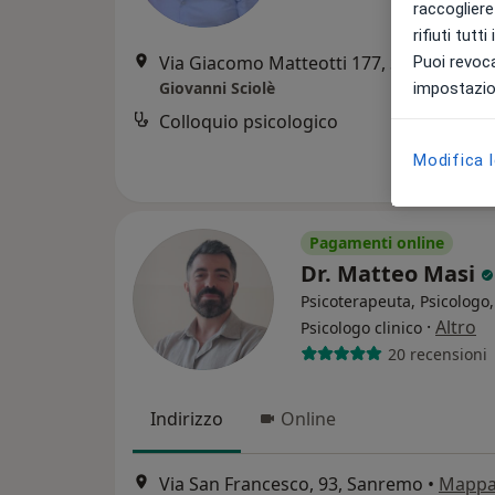
raccogliere 
rifiuti tutt
Via Giacomo Matteotti 177, Sanremo
•
M
Puoi revoca
Giovanni Sciolè
impostazion
Colloquio psicologico
Modifica 
Pagamenti online
Dr. Matteo Masi
Psicoterapeuta, Psicologo,
·
Altro
Psicologo clinico
20 recensioni
Indirizzo
Online
Via San Francesco, 93, Sanremo
•
Mapp