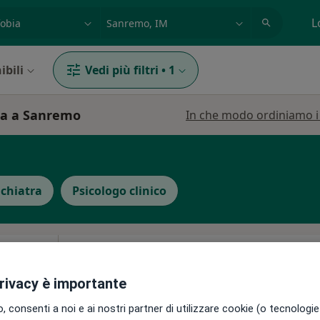
azione, medico, struttura
es: Roma
L
ibili
Vedi più filtri
•
1
bia a Sanremo
In che modo ordiniamo i r
ichiatra
Psicologo clinico
iolè
Oggi
Domani
Dom,
Lun,
7 Ago
8 Ago
9 Ago
10 Ago
privacy è importante
 consenti a noi e ai nostri partner di utilizzare cookie (o tecnologie 
Non ci sono agende disponibili!