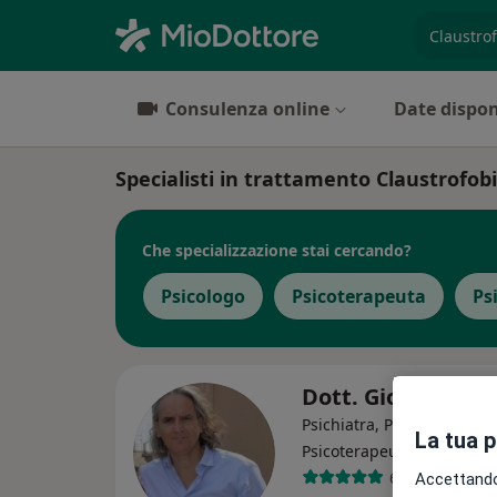
es. prest
Consulenza online
Date dispon
Specialisti in trattamento Claustrofo
Che specializzazione stai cercando?
Psicologo
Psicoterapeuta
Ps
Dott. Giovanni Sc
Psichiatra, Psicologo,
La tua 
·
Altro
Psicoterapeuta
6 recensioni
Accettando,