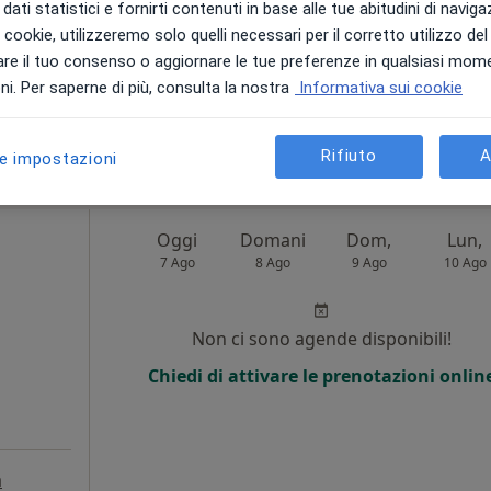
dati statistici e fornirti contenuti in base alle tue abitudini di navig
Chiedi di attivare le prenotazioni onlin
i i cookie, utilizzeremo solo quelli necessari per il corretto utilizzo de
appa
re il tuo consenso o aggiornare le tue preferenze in qualsiasi mom
i. Per saperne di più, consulta la nostra
Informativa sui cookie
80 €
Rifiuto
A
le impostazioni
Oggi
Domani
Dom,
Lun,
7 Ago
8 Ago
9 Ago
10 Ago
Non ci sono agende disponibili!
Chiedi di attivare le prenotazioni onlin
a