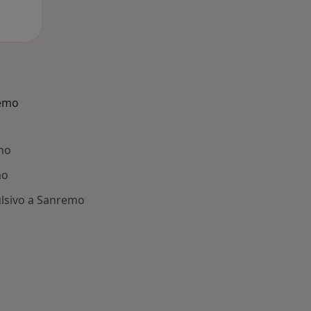
remo
mo
mo
lsivo a Sanremo
: Patologie correlate a Sanremo