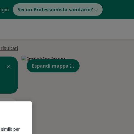
ogin
Sei un Professionista sanitario?
isultati
Espandi mappa
Mar,
Mer,
Gio,
11 Ago
12 Ago
13 Ago
simili) per