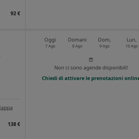
92 €
Oggi
Domani
Dom,
Lun,
7 Ago
8 Ago
9 Ago
10 Ago
,
Non ci sono agende disponibili!
Chiedi di attivare le prenotazioni onlin
appa
138 €