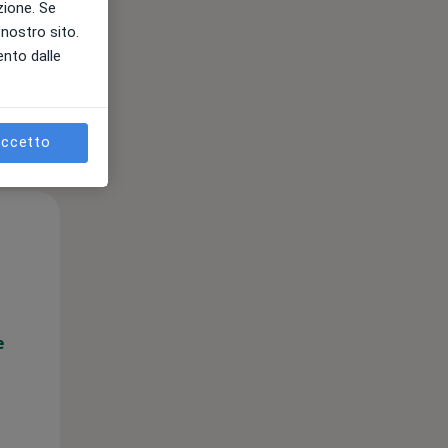
azione. Se
e
l nostro sito.
ento dalle
ccetto
Mar,
Mer,
Gio,
11 Ago
12 Ago
13 Ago
e