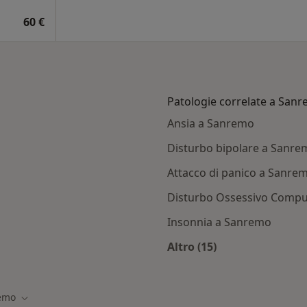
60 €
Patologie correlate a San
Ansia a Sanremo
Disturbo bipolare a Sanre
Attacco di panico a Sanre
Disturbo Ossessivo Compu
Insonnia a Sanremo
Altro (15)
Altro nella categoria
emo
tà
Cambia città