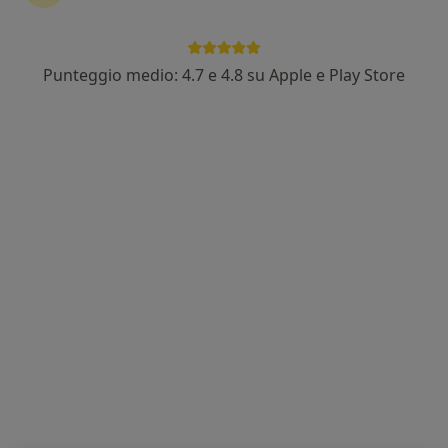
Punteggio medio: 4.7 e 4.8 su Apple e Play Store
Dott. Giovanni Sciolè
·
Altro
Psichiatra, Psicologo, Psicoterapeuta
6 recensioni
Via Giacomo Matteotti 177, Sanremo
•
Mappa
Giovanni Sciolè
Colloquio psicologico
80 €
Questo dottore non ha ancora attivato le prenotazioni online presso questo indirizzo.
Chiedi di attivare le prenotazioni online