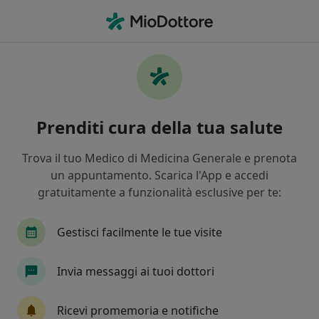
Men
Anoressia • Sanremo, IM
Filters
• 1
Mappa
Specialisti in trattamento Anoressia a
Prenditi cura della tua salute
Sanremo
In che modo ordiniamo i risultati
Trova il tuo Medico di Medicina Generale e prenota
un appuntamento. Scarica l'App e accedi
gratuitamente a funzionalità esclusive per te:
Che specializzazione stai cercando?
Psicoterapeuta
Psicologo
Nutrizionista
Gestisci facilmente le tue visite
Invia messaggi ai tuoi dottori
Ricevi promemoria e notifiche