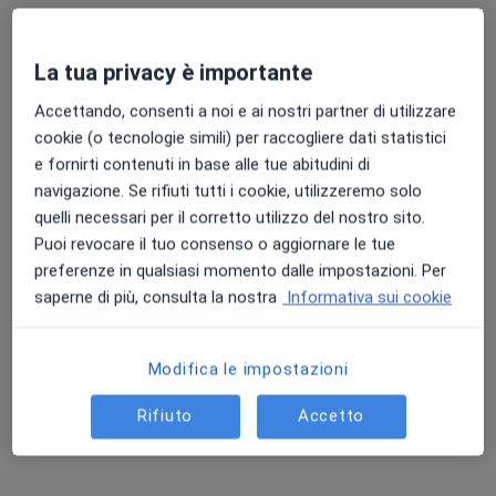
La tua privacy è importante
Dott. Davide Pizzo
Accettando, consenti a noi e ai nostri partner di utilizzare
·
Altro
Dietista, Nutrizionista
cookie (o tecnologie simili) per raccogliere dati statistici
34 recensioni
e fornirti contenuti in base alle tue abitudini di
navigazione. Se rifiuti tutti i cookie, utilizzeremo solo
Indirizzo 1
Indirizzo 2
Online
quelli necessari per il corretto utilizzo del nostro sito.
Puoi revocare il tuo consenso o aggiornare le tue
preferenze in qualsiasi momento dalle impostazioni. Per
Via Roma, Sanremo
•
Mappa
saperne di più, consulta la nostra
Informativa sui cookie
visite domiciliari
Prima visita dietistica
120 €
Modifica le impostazioni
Questo dottore non ha ancora attivato le prenotazioni online presso questo indirizzo.
Rifiuto
Accetto
Chiedi di attivare le prenotazioni online