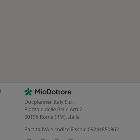
: Patologie correlate a Cesena
Contatti
MioDottore - Homepage
i
Docplanner Italy S.r.l.
Piazzale delle Belle Arti 2
00196 Roma (RM), Italia
Partita IVA e codice Fiscale 09244850963