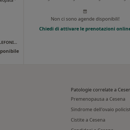
·
meopata
Non ci sono agende disponibili!
Chiedi di attivare le prenotazioni onlin
Studio privato - SI PREGA DI PRENOTARE TELEFONICAMENTE
ponibile
Patologie correlate a Cese
Premenopausa a Cesena
Sindrome dell'ovaio polici
Cistite a Cesena