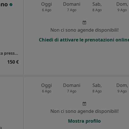
ano
Oggi
Domani
Sab,
Dom,
6 Ago
7 Ago
8 Ago
9 Ago
Non ci sono agende disponibili!
Chiedi di attivare le prenotazioni onlin
Ambulatorio Chirurgia Generale e Oncologica presso Ospedale Bufalini
150 €
Oggi
Domani
Sab,
Dom,
6 Ago
7 Ago
8 Ago
9 Ago
Non ci sono agende disponibili!
i
Mostra profilo
a