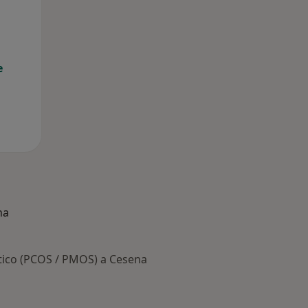
e
na
stico (PCOS / PMOS) a Cesena