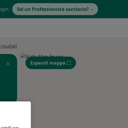
ogin
Sei un Professionista sanitario?
isultati
Espandi mappa
Lun,
Mar,
Mer,
10 Ago
11 Ago
12 Ago