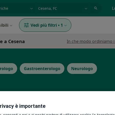
azione, medico, struttura
es: Roma
L
ibili
Vedi più filtri
•
1
he a Cesena
In che modo ordiniamo i r
rologo
Gastroenterologo
Neurologo
orotti
Oggi
Domani
Sab,
Dom,
privacy è importante
6 Ago
7 Ago
8 Ago
9 Ago