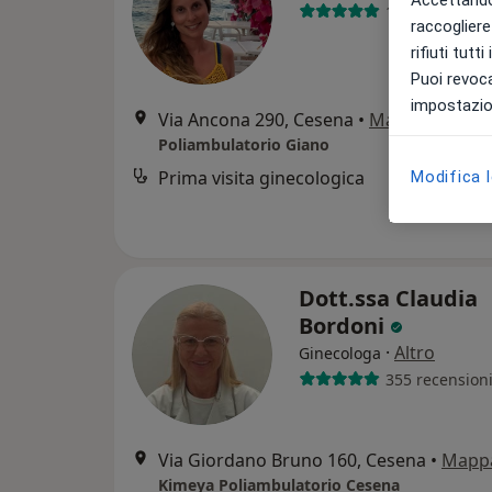
Accettando,
1773 recensio
raccogliere 
rifiuti tutt
Puoi revoca
impostazion
Via Ancona 290, Cesena
•
Mappa
Poliambulatorio Giano
Prima visita ginecologica
Modifica 
Dott.ssa Claudia
Bordoni
·
Altro
Ginecologa
355 recension
Via Giordano Bruno 160, Cesena
•
Mapp
Kimeya Poliambulatorio Cesena