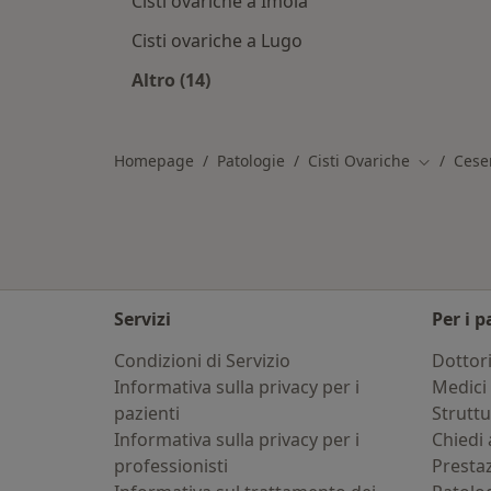
Cisti ovariche a Imola
Cisti ovariche a Lugo
Altro (14)
Altro nella categoria: Città vicino C
Homepage
Patologie
Cisti Ovariche
Cese
Cambia ci
Servizi
Per i p
Condizioni di Servizio
Dottor
Informativa sulla privacy per i
Medici 
pazienti
Strutt
Informativa sulla privacy per i
Chiedi 
professionisti
Presta