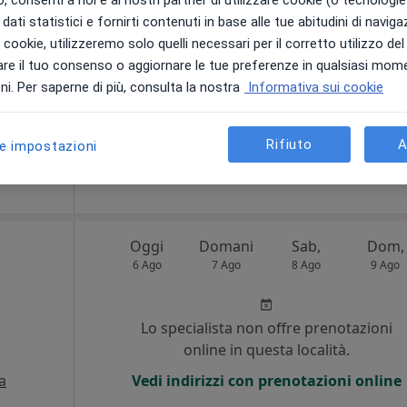
 consenti a noi e ai nostri partner di utilizzare cookie (o tecnologie 
ni
dati statistici e fornirti contenuti in base alle tue abitudini di navig
i i cookie, utilizzeremo solo quelli necessari per il corretto utilizzo de
Non ci sono agende disponibili!
re il tuo consenso o aggiornare le tue preferenze in qualsiasi mom
Chiedi di attivare le prenotazioni onlin
i. Per saperne di più, consulta la nostra
Informativa sui cookie
Rifiuto
A
120 €
le impostazioni
Oggi
Domani
Sab,
Dom,
6 Ago
7 Ago
8 Ago
9 Ago
i
Lo specialista non offre prenotazioni
online in questa località.
a
Vedi indirizzi con prenotazioni online