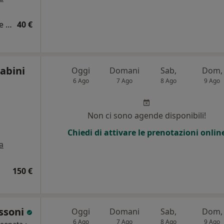
Densitometria ossea lombare e femorale monolaterale
40 €
abini
Oggi
Domani
Sab,
Dom,
6 Ago
7 Ago
8 Ago
9 Ago
Non ci sono agende disponibili!
Chiedi di attivare le prenotazioni onlin
a
150 €
ssoni
Oggi
Domani
Sab,
Dom,
6 Ago
7 Ago
8 Ago
9 Ago