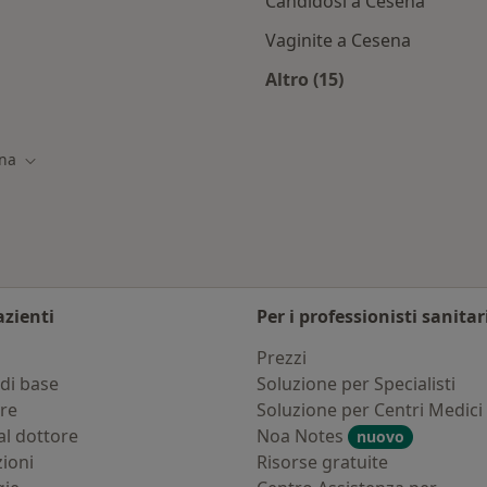
Candidosi a Cesena
Vaginite a Cesena
Altro (15)
esena
Altro nella categoria
na
ttà
Cambia città
azienti
Per i professionisti sanitar
i
Prezzi
di base
Soluzione per Specialisti
ure
Soluzione per Centri Medici
al dottore
Noa Notes
nuovo
zioni
Risorse gratuite