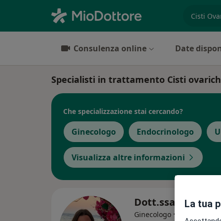
es. prest
Consulenza online
Date dispon
Specialisti in trattamento Cisti ovaric
Che specializzazione stai cercando?
Ginecologo
Endocrinologo
U
Visualizza altre informazioni
Dott.ssa Elena M
La tua 
·
Altro
Ginecologo