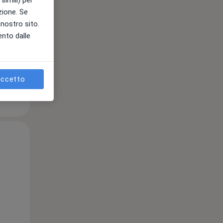
simili) per
azione. Se
l nostro sito.
ento dalle
e
ccetto
Lun,
Mar,
Mer,
10 Ago
11 Ago
12 Ago