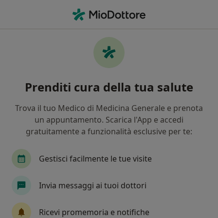
Men
Cicatrice • Putignano, BA
Filters
• 1
Mappa
Specialisti in trattamento Cicatrice a
Prenditi cura della tua salute
Putignano
In che modo ordiniamo i risultati
Trova il tuo Medico di Medicina Generale e prenota
un appuntamento. Scarica l'App e accedi
gratuitamente a funzionalità esclusive per te:
Che specializzazione stai cercando?
Dermatologo
Chirurgo generale
Proctolo
Gestisci facilmente le tue visite
Invia messaggi ai tuoi dottori
Ricevi promemoria e notifiche