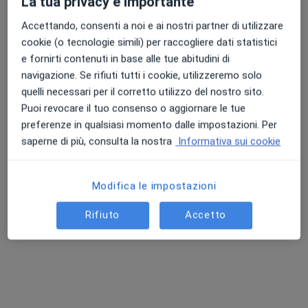
La tua privacy è importante
Accettando, consenti a noi e ai nostri partner di utilizzare
cookie (o tecnologie simili) per raccogliere dati statistici
e fornirti contenuti in base alle tue abitudini di
navigazione. Se rifiuti tutti i cookie, utilizzeremo solo
quelli necessari per il corretto utilizzo del nostro sito.
Puoi revocare il tuo consenso o aggiornare le tue
preferenze in qualsiasi momento dalle impostazioni. Per
Dott.ssa Arianna Corvasce
saperne di più, consulta la nostra
Informativa sui cookie
·
Altro
Chirurga generale, Proctologa
171 recensioni
Modifica le impostazioni
Via Vincenzo Petruzzi 16, Putignano
•
Mappa
Studio medico polispecialistico
Rifiuto
Accetto
Prima visita di chirurgia generale
Prezzo non disponibile
Questo dottore non ha ancora attivato le prenotazioni online presso questo indirizzo.
Chiedi di attivare le prenotazioni online