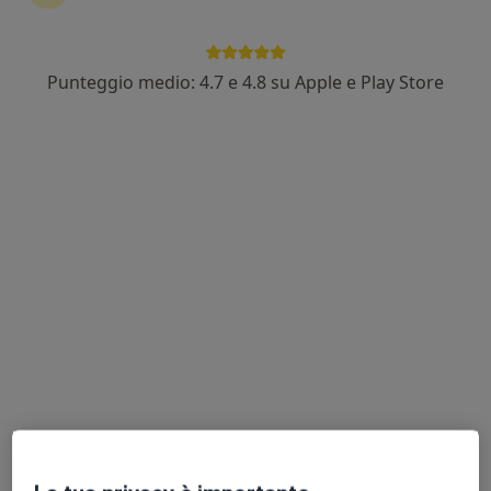
Punteggio medio: 4.7 e 4.8 su Apple e Play Store
Pagamenti online
Dott. Matteo Antonio Mongelli
·
Altro
Chirurgo generale, Chirurgo vascolare, Proctologo
324 recensioni
Indirizzo 1
Indirizzo 2
Online
Via Margherita di Savoia 79, Putignano
•
Mappa
Ambulatorio chirurgico dott.Mongelli
Prima visita di chirurgia generale
150 €
Questo dottore non ha ancora attivato le prenotazioni online presso questo indirizzo.
Chiedi di attivare le prenotazioni online