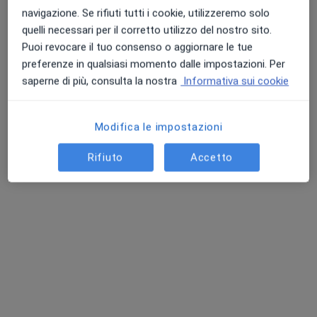
navigazione. Se rifiuti tutti i cookie, utilizzeremo solo
quelli necessari per il corretto utilizzo del nostro sito.
Puoi revocare il tuo consenso o aggiornare le tue
preferenze in qualsiasi momento dalle impostazioni. Per
Dott. Tommaso Pelella
saperne di più, consulta la nostra
Informativa sui cookie
·
Altro
Chirurgo plastico, Medico estetico, Chirurgo estetico
21 recensioni
Modifica le impostazioni
Indirizzo
Online
Rifiuto
Accetto
Via Alessio Trice, 11/19, Airola
•
Mappa
GLG Benessere e Sole - Medical Center
Visita di chirurgia plastica
100 €
Questo dottore non ha ancora attivato le prenotazioni online presso questo indirizzo.
Chiedi di attivare le prenotazioni online