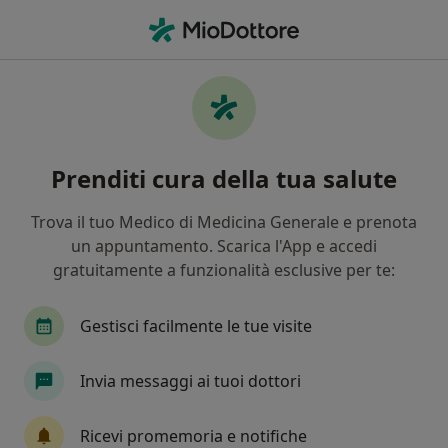
Men
Cicatrice • Benevento, BN
Filters
• 1
Mappa
Specialisti in trattamento Cicatrice a
Prenditi cura della tua salute
Benevento
In che modo ordiniamo i risultati
Trova il tuo Medico di Medicina Generale e prenota
un appuntamento. Scarica l'App e accedi
gratuitamente a funzionalità esclusive per te:
Che specializzazione stai cercando?
Dermatologo
Chirurgo plastico
Medico es
Gestisci facilmente le tue visite
Invia messaggi ai tuoi dottori
Ricevi promemoria e notifiche