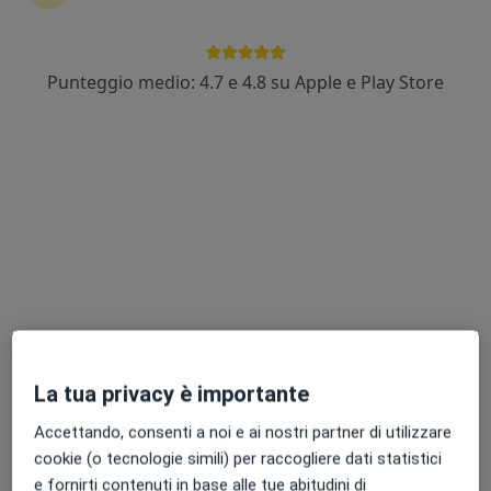
Punteggio medio: 4.7 e 4.8 su Apple e Play Store
Dott.ssa Annunziata Pascarella
·
Altro
Dermatologa, Venereologa
70 recensioni
Via Serpentara 10, Airola
•
Mappa
Studio Privato
Asportazione nei
100 €
Questo dottore non ha ancora attivato le prenotazioni online presso questo indirizzo.
Chiedi di attivare le prenotazioni online
La tua privacy è importante
Accettando, consenti a noi e ai nostri partner di utilizzare
cookie (o tecnologie simili) per raccogliere dati statistici
e fornirti contenuti in base alle tue abitudini di