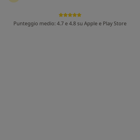
Punteggio medio: 4.7 e 4.8 su Apple e Play Store
Dott.ssa Chiara Gagliano
·
Altro
Psicologa, Psicoterapeuta
22 recensioni
Indirizzo
Online
Viale Sabotino, Mantova
•
Mappa
Benessere ed Emozioni
Colloquio psicologico
70 €
Questo dottore non ha ancora attivato le prenotazioni online presso questo indirizzo.
Chiedi di attivare le prenotazioni online