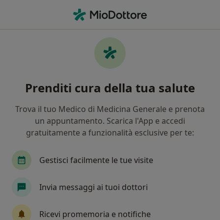
Men
Cefalea • Mantova, MN
Filters
• 1
Mappa
Specialisti in trattamento Cefalea a
Prenditi cura della tua salute
Mantova
In che modo ordiniamo i risultati
Trova il tuo Medico di Medicina Generale e prenota
un appuntamento. Scarica l'App e accedi
gratuitamente a funzionalità esclusive per te:
Che specializzazione stai cercando?
Psicologo
Psicoterapeuta
Endocrinologo
Gestisci facilmente le tue visite
Invia messaggi ai tuoi dottori
Ricevi promemoria e notifiche