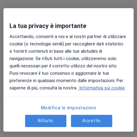
La tua privacy è importante
Accettando, consenti a noi e ai nostri partner di utilizzare
cookie (o tecnologie simili) per raccogliere dati statistici
Dott. Leonardo Distefano
e fornirti contenuti in base alle tue abitudini di
·
Altro
navigazione. Se rifiuti tutti i cookie, utilizzeremo solo
Psicoterapeuta, Psicologo, Neuropsicologo
28 recensioni
quelli necessari per il corretto utilizzo del nostro sito.
Puoi revocare il tuo consenso o aggiornare le tue
Indirizzo
Online
preferenze in qualsiasi momento dalle impostazioni. Per
saperne di più, consulta la nostra
Informativa sui cookie
Via Andrea da Schivenoglia 2b, Mantova
•
Mappa
EUTOPIA
Modifica le impostazioni
Colloquio psicologico
70 €
Rifiuto
Accetto
Questo dottore non ha ancora attivato le prenotazioni online presso questo indirizzo.