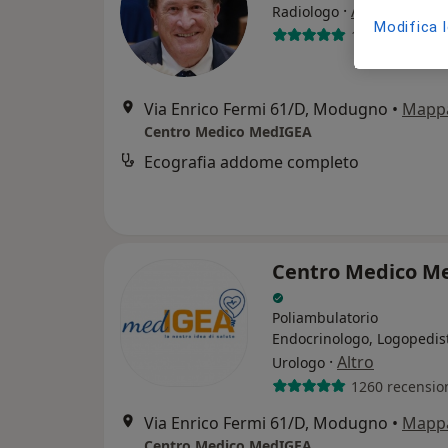
·
Altro
Radiologo
Modifica 
142 recension
Via Enrico Fermi 61/D, Modugno
•
Mapp
Centro Medico MedIGEA
Ecografia addome completo
Centro Medico M
Poliambulatorio
Endocrinologo, Logopedis
·
Altro
Urologo
1260 recensio
Via Enrico Fermi 61/D, Modugno
•
Mapp
Centro Medico MedIGEA