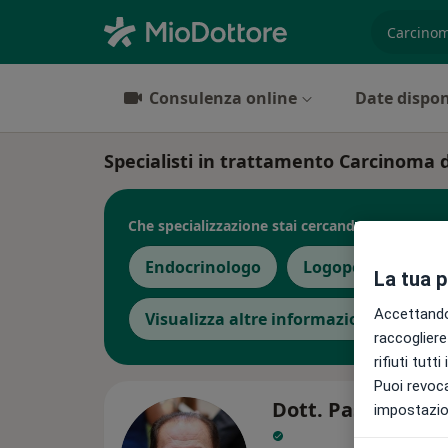
es. prest
Consulenza online
Date dispon
Specialisti in trattamento Carcinoma 
Che specializzazione stai cercando?
Endocrinologo
Logopedista
La tua 
Accettando,
Visualizza altre informazioni
raccogliere 
rifiuti tutt
Puoi revoca
Dott. Pasquale L
impostazion