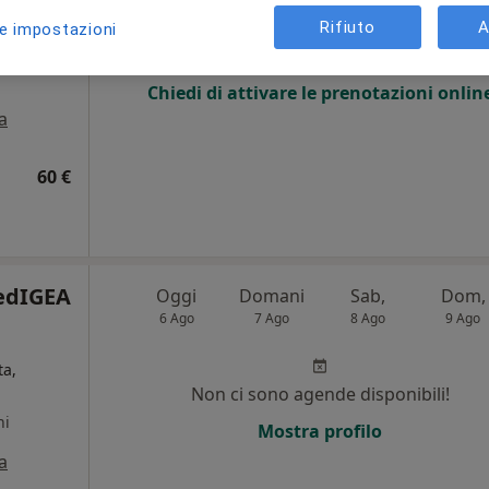
Rifiuto
A
le impostazioni
i
Non ci sono agende disponibili!
Chiedi di attivare le prenotazioni onlin
a
60 €
edIGEA
Oggi
Domani
Sab,
Dom,
6 Ago
7 Ago
8 Ago
9 Ago
ta,
Non ci sono agende disponibili!
ni
Mostra profilo
a