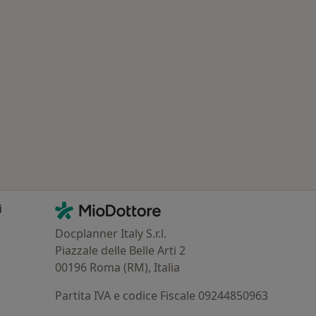
Contatti
MioDottore - Homepage
i
Docplanner Italy S.r.l.
Piazzale delle Belle Arti 2
00196 Roma (RM), Italia
Partita IVA e codice Fiscale 09244850963