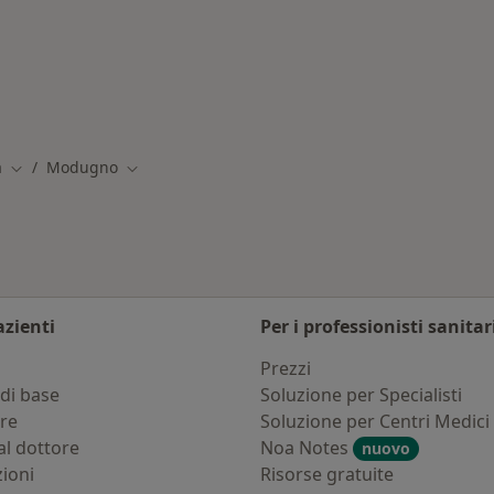
Modugno
a
Modugno
Cambia città
Cambia città
azienti
Per i professionisti sanitar
i
Prezzi
di base
Soluzione per Specialisti
ure
Soluzione per Centri Medici
al dottore
Noa Notes
nuovo
zioni
Risorse gratuite