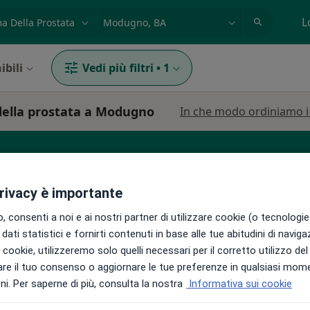
azione, medico, struttura
es: Roma
L
ibili
Vedi più filtri
•
1
della prostata a Modugno
In che modo ordiniamo i r
Urologo
Dentista
Fisioterapista
privacy è importante
 consenti a noi e ai nostri partner di utilizzare cookie (o tecnologie 
dati statistici e fornirti contenuti in base alle tue abitudini di navig
i i cookie, utilizzeremo solo quelli necessari per il corretto utilizzo de
re il tuo consenso o aggiornare le tue preferenze in qualsiasi mom
orusso
Oggi
Domani
Sab,
Dom,
i. Per saperne di più, consulta la nostra
Informativa sui cookie
6 Ago
7 Ago
8 Ago
9 Ago