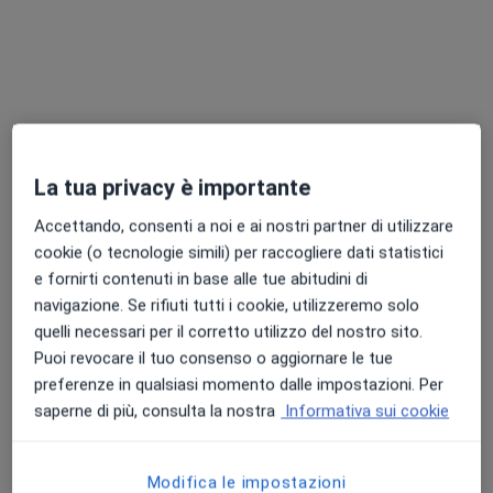
8 recensioni
Via Enrico Fermi 61/D, Modugno
•
Mappa
Centro Medico MedIGEA
Visita logopedica
da 40 €
Questo dottore non ha ancora attivato le prenotazioni online presso questo indirizzo.
La tua privacy è importante
Chiedi di attivare le prenotazioni online
Accettando, consenti a noi e ai nostri partner di utilizzare
cookie (o tecnologie simili) per raccogliere dati statistici
e fornirti contenuti in base alle tue abitudini di
navigazione. Se rifiuti tutti i cookie, utilizzeremo solo
quelli necessari per il corretto utilizzo del nostro sito.
Puoi revocare il tuo consenso o aggiornare le tue
preferenze in qualsiasi momento dalle impostazioni. Per
saperne di più, consulta la nostra
Informativa sui cookie
Dott.ssa Roberta Guerrieri
·
Altro
Logopedista
Modifica le impostazioni