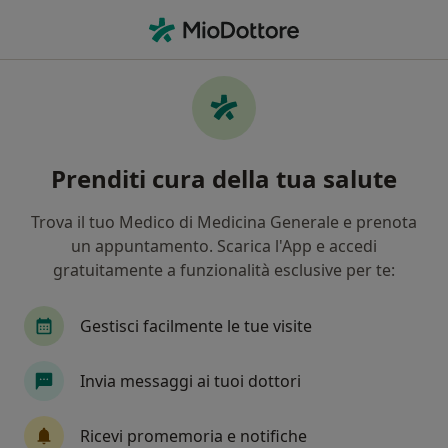
Men
Logopedista • Modugno, BA
Filters
Mappa
Logopedisti a Modugno. Prenota online la
Prenditi cura della tua salute
tua visita
In che modo ordiniamo i risultati
Trova il tuo Medico di Medicina Generale e prenota
un appuntamento. Scarica l'App e accedi
gratuitamente a funzionalità esclusive per te:
Gestisci facilmente le tue visite
Invia messaggi ai tuoi dottori
Dott.ssa Claudia Fragasso
Ricevi promemoria e notifiche
·
Altro
Logopedista