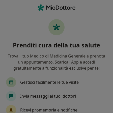
Men
Carcinoma Della Prostata • Cosenza, CS
Filters
• 1
Assicurazione
Map
Specialisti in trattamento Carcinoma della
Prenditi cura della tua salute
prostata a Cosenza
In che modo ordiniamo i risultati
Trova il tuo Medico di Medicina Generale e prenota
un appuntamento. Scarica l'App e accedi
gratuitamente a funzionalità esclusive per te:
Che specializzazione stai cercando?
Urologo
Andrologo
Ecografista
Derm
Gestisci facilmente le tue visite
Invia messaggi ai tuoi dottori
Ricevi promemoria e notifiche