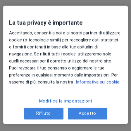
Chiedi di attivare le prenotazioni online
La tua privacy è importante
Accettando, consenti a noi e ai nostri partner di utilizzare
cookie (o tecnologie simili) per raccogliere dati statistici
e fornirti contenuti in base alle tue abitudini di
navigazione. Se rifiuti tutti i cookie, utilizzeremo solo
quelli necessari per il corretto utilizzo del nostro sito.
Puoi revocare il tuo consenso o aggiornare le tue
preferenze in qualsiasi momento dalle impostazioni. Per
Dott. Carlo Zanolini
saperne di più, consulta la nostra
Informativa sui cookie
·
Altro
Radiologo, Ecografista
259 recensioni
Modifica le impostazioni
Indirizzo 1
Indirizzo 2
Indirizzo 3
Indirizzo 4
Rifiuto
Accetto
Via Don Gaetano Mauro, 1, Cosenza
•
Mappa
BFG Salute e Benessere