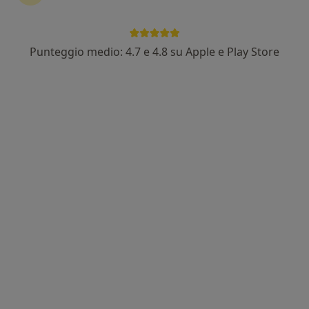
Punteggio medio: 4.7 e 4.8 su Apple e Play Store
Pagamenti online
Dott. Gianluca Brunetti
Urologo, Andrologo, Sessuologo
133 recensioni
Indirizzo
Online
Via degli Stadi 2, Cosenza
•
Mappa
Laboratorio San Francesco
Prima visita andrologica
135 €
Questo dottore non ha ancora attivato le prenotazioni online presso questo indirizzo.
Chiedi di attivare le prenotazioni online