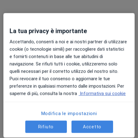
Dr. Paolo Capogrosso
La tua privacy è importante
·
Altro
Urologo, Andrologo
Accettando, consenti a noi e ai nostri partner di utilizzare
109 recensioni
cookie (o tecnologie simili) per raccogliere dati statistici
e fornirti contenuti in base alle tue abitudini di
Indirizzo
Online
navigazione. Se rifiuti tutti i cookie, utilizzeremo solo
quelli necessari per il corretto utilizzo del nostro sito.
87/A, Viale Lombardia, Castellanza
•
Mappa
Puoi revocare il tuo consenso o aggiornare le tue
MEDICAL GROUP FA.GI.VA. SRL
preferenze in qualsiasi momento dalle impostazioni. Per
Visita andrologica
Prezzo non disponibile
saperne di più, consulta la nostra
Informativa sui cookie
Questo dottore non ha ancora attivato le prenotazioni online presso questo indirizzo.
Modifica le impostazioni
Chiedi di attivare le prenotazioni online
Rifiuto
Accetto