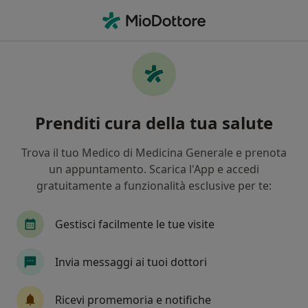
Men
Carcinoma Della Prostata • Castellanza, VA
Filters
• 1
Assicurazione
Map
Specialisti in trattamento Carcinoma della
Prenditi cura della tua salute
prostata a Castellanza
In che modo ordiniamo i risultati
Trova il tuo Medico di Medicina Generale e prenota
un appuntamento. Scarica l'App e accedi
gratuitamente a funzionalità esclusive per te:
Che specializzazione stai cercando?
Urologo
Andrologo
Radiologo
Endoc
Gestisci facilmente le tue visite
Invia messaggi ai tuoi dottori
Ricevi promemoria e notifiche