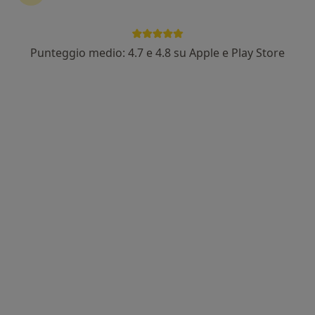
Punteggio medio: 4.7 e 4.8 su Apple e Play Store
Dott. Francesco Lembo
·
Altro
Urologo, Andrologo
239 recensioni
Corso Italia, 32, Legnano
•
Mappa
CDI
Prima visita andrologica
130 €
Questo dottore non ha ancora attivato le prenotazioni online presso questo indirizzo.
Chiedi di attivare le prenotazioni online