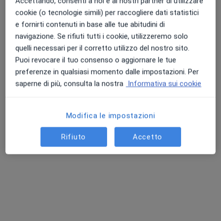
Accettando, consenti a noi e ai nostri partner di utilizzare
cookie (o tecnologie simili) per raccogliere dati statistici
e fornirti contenuti in base alle tue abitudini di
navigazione. Se rifiuti tutti i cookie, utilizzeremo solo
Dr. Antonio Pistone
quelli necessari per il corretto utilizzo del nostro sito.
·
Altro
Urologo, Andrologo, Chirurgo
Puoi revocare il tuo consenso o aggiornare le tue
293 recensioni
preferenze in qualsiasi momento dalle impostazioni. Per
km 45, v. Variante, Mariglianella
•
Mappa
saperne di più, consulta la nostra
Informativa sui cookie
Alma Center Medicina Polispecialistica
Biopsia prostatica
700 €
Modifica le impostazioni
Questo dottore non ha ancora attivato le prenotazioni online presso questo indirizzo.
Rifiuto
Accetto
Chiedi di attivare le prenotazioni online