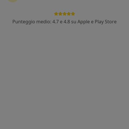
Punteggio medio: 4.7 e 4.8 su Apple e Play Store
Dott. Michelangelo Olivetta
·
Altro
Urologo, Andrologo
47 recensioni
Via Roma, 76, Casalnuovo
•
Mappa
studio Urologico Dott. Olivetta
Visita andrologica
112 €
Questo dottore non ha ancora attivato le prenotazioni online presso questo indirizzo.
Chiedi di attivare le prenotazioni online