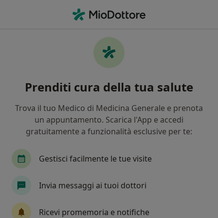
Men
Carcinoma Della Prostata • Acerra, NA
Filters
• 1
Assicurazione
Map
Specialisti in trattamento Carcinoma della
Prenditi cura della tua salute
prostata a Acerra
In che modo ordiniamo i risultati
Trova il tuo Medico di Medicina Generale e prenota
un appuntamento. Scarica l'App e accedi
gratuitamente a funzionalità esclusive per te:
Che specializzazione stai cercando?
Urologo
Andrologo
Sessuologo
Radi
Gestisci facilmente le tue visite
Invia messaggi ai tuoi dottori
Ricevi promemoria e notifiche