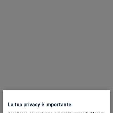
Dott. Dario Franzese
·
Altro
Urologo, Andrologo, Sessuologo
299 recensioni
Via Monte Grappa 23, Frattamaggiore
•
Mappa
Studio Privato Urologia e Andrologia Dott. Dario Franzese
Prima visita andrologica
Prezzo non disponibile
Questo dottore non ha ancora attivato le prenotazioni online presso questo indirizzo.
Chiedi di attivare le prenotazioni online
La tua privacy è importante