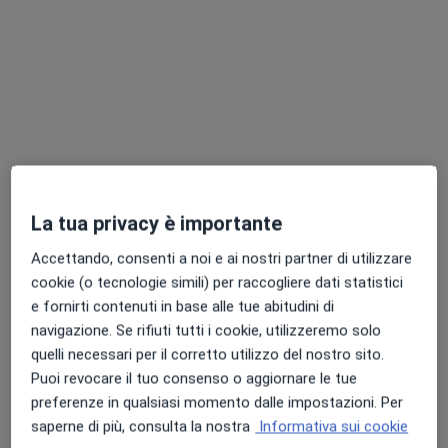
Dott. Davide Cavallaro
·
Altro
Dentista
114 recensioni
Indirizzo 1
Indirizzo 2
La tua privacy è importante
Piazza Bernardo Tanucci 8, Firenze
•
Mappa
Accettando, consenti a noi e ai nostri partner di utilizzare
Cliniche Dentali Nicastro
cookie (o tecnologie simili) per raccogliere dati statistici
Prima visita odontoiatrica
Prestazione gratuita
e fornirti contenuti in base alle tue abitudini di
Questo dottore non ha ancora attivato le prenotazioni online presso questo indirizzo.
navigazione. Se rifiuti tutti i cookie, utilizzeremo solo
quelli necessari per il corretto utilizzo del nostro sito.
Chiedi di attivare le prenotazioni online
Puoi revocare il tuo consenso o aggiornare le tue
preferenze in qualsiasi momento dalle impostazioni. Per
saperne di più, consulta la nostra
Informativa sui cookie