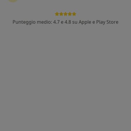
Punteggio medio: 4.7 e 4.8 su Apple e Play Store
Dott. Niccolò Giachetti
·
Altro
Dentista
141 recensioni
Via Gaetano Donizetti, 1, Sesto Fiorentino
•
Mappa
Studio Dentistico Dr. Niccolò Giachetti - Identità Studio
Prima visita dentistica
Prestazione gratuita
Questo dottore non ha ancora attivato le prenotazioni online presso questo indirizzo.
Chiedi di attivare le prenotazioni online