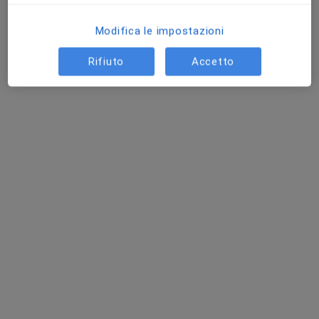
Modifica le impostazioni
Rifiuto
Accetto
Dott.ssa Cristina Perotto
·
Altro
Dentista
36 recensioni
Viale Donato Giannotti, 12, Firenze
•
Mappa
Studio Odontoiatrico Dr.ssa Cristina Perotto
Visita dentistica
30 €
Questo dottore non ha ancora attivato le prenotazioni online presso questo indirizzo.
Chiedi di attivare le prenotazioni online