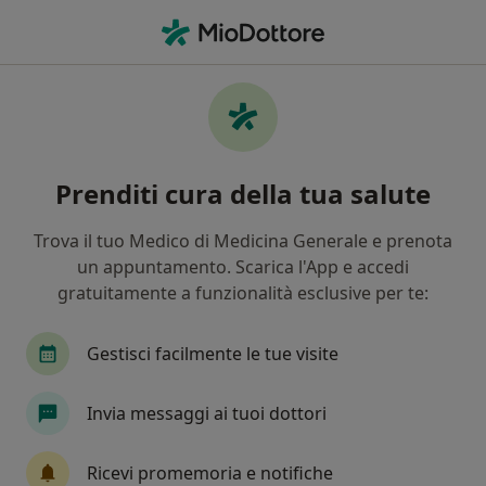
Men
Capsula Dentale • Firenze, FI
Filters
• 1
Assicurazione
Map
Specialisti in trattamento Capsula dentale a
Prenditi cura della tua salute
Firenze
In che modo ordiniamo i risultati
Trova il tuo Medico di Medicina Generale e prenota
un appuntamento. Scarica l'App e accedi
gratuitamente a funzionalità esclusive per te:
Che specializzazione stai cercando?
Dentista
Ortodontista
Igienista dentale
Gestisci facilmente le tue visite
Invia messaggi ai tuoi dottori
Ricevi promemoria e notifiche