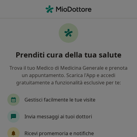
Men
Calcolosi Renale • Torre del Greco, NA
Filters
• 1
Assicurazione
Map
Specialisti in trattamento Calcolosi Renale a
Prenditi cura della tua salute
Torre del Greco
In che modo ordiniamo i risultati
Trova il tuo Medico di Medicina Generale e prenota
un appuntamento. Scarica l'App e accedi
gratuitamente a funzionalità esclusive per te:
Che specializzazione stai cercando?
Urologo
Andrologo
Radiologo
Nutriz
Gestisci facilmente le tue visite
Invia messaggi ai tuoi dottori
Ricevi promemoria e notifiche