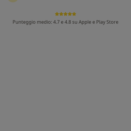
Punteggio medio: 4.7 e 4.8 su Apple e Play Store
Prof. Michele Santangelo
·
Altro
Chirurgo generale
23 recensioni
Via Vittorio Veneto 11, Torre del Greco
•
Mappa
Cardiomet
Prima visita di chirurgia generale
180 €
Questo dottore non ha ancora attivato le prenotazioni online presso questo indirizzo.
Chiedi di attivare le prenotazioni online