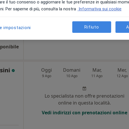
re il tuo consenso o aggiornare le tue preferenze in qualsiasi mom
i. Per saperne di più, consulta la nostra
Informativa sui cookie
Non ci sono agende disponibili!
Mostra telefono
Rifiuto
A
le impostazioni
Mappa
ponibile
sini
Oggi
Domani
Mar,
Mer,
9 Ago
10 Ago
11 Ago
12 Ago
Lo specialista non offre prenotazioni
online in questa località.
Vedi indirizzi con prenotazioni online