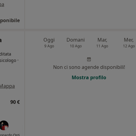
pa
ponibile
a
Oggi
Domani
Mar,
Mer,
9 Ago
10 Ago
11 Ago
12 Ago
ditata
·
sicologo
Non ci sono agende disponibili!
i
Mostra profilo
Mappa
90 €
eonardo Osti