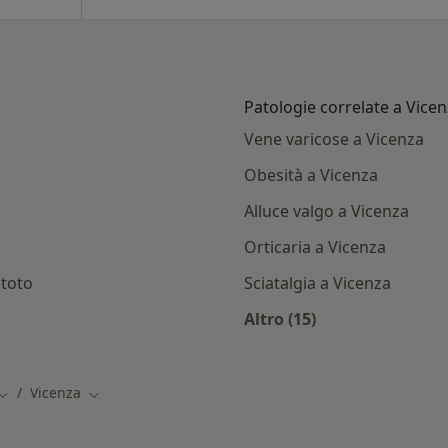
Patologie correlate a Vice
Vene varicose a Vicenza
Obesità a Vicenza
Alluce valgo a Vicenza
Orticaria a Vicenza
atoto
Sciatalgia a Vicenza
Altro (15)
cenza
Altro nella categoria
Vicenza
Cambia città
Cambia città