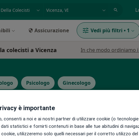
azione, medico, struttura
es: Roma
L
ibili
Assicurazione
Vedi più filtri
•
1
la colecisti a Vicenza
In che modo ordiniamo i r
ologo
Psicologo
Ginecologo
privacy è importante
 consenti a noi e ai nostri partner di utilizzare cookie (o tecnologie 
zucco
Oggi
Domani
Mar,
Mer,
dati statistici e fornirti contenuti in base alle tue abitudini di navig
9 Ago
10 Ago
11 Ago
12 Ago
i i cookie, utilizzeremo solo quelli necessari per il corretto utilizzo de