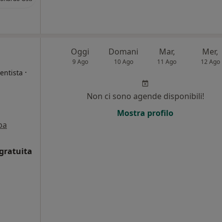
Oggi
Domani
Mar,
Mer,
9 Ago
10 Ago
11 Ago
12 Ago
·
entista
Non ci sono agende disponibili!
Mostra profilo
pa
gratuita