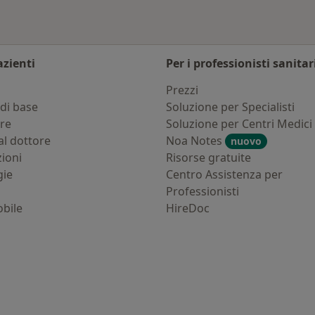
azienti
Per i professionisti sanitar
i
Prezzi
di base
Soluzione per Specialisti
ure
Soluzione per Centri Medici
al dottore
Noa Notes
nuovo
zioni
Risorse gratuite
gie
Centro Assistenza per
Professionisti
bile
HireDoc