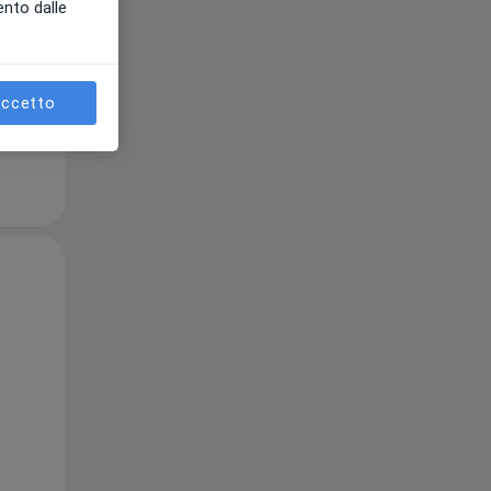
ento dalle
ccetto
Gio,
Ven,
Sab,
13 Ago
14 Ago
15 Ago