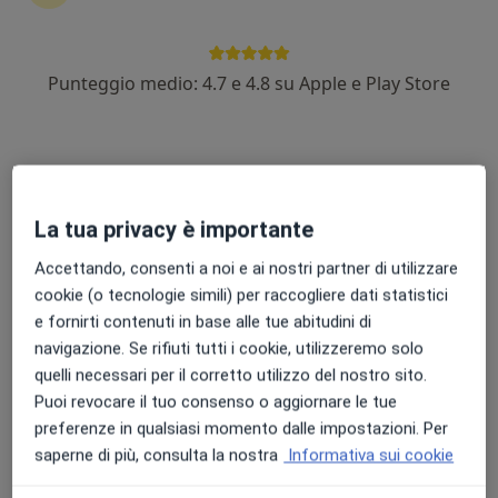
Punteggio medio: 4.7 e 4.8 su Apple e Play Store
Dott.ssa Irma Di Sessa
Nutrizionista
65 recensioni
Indirizzo
Online
La tua privacy è importante
Via Francesca Morvillo 45, Spoleto
•
Mappa
Accettando, consenti a noi e ai nostri partner di utilizzare
Seta Atelier di bellezza - Spoleto
cookie (o tecnologie simili) per raccogliere dati statistici
Analisi bioimpedenziometrica
25 €
e fornirti contenuti in base alle tue abitudini di
navigazione. Se rifiuti tutti i cookie, utilizzeremo solo
Questo dottore non ha ancora attivato le prenotazioni online presso questo indirizzo.
quelli necessari per il corretto utilizzo del nostro sito.
Puoi revocare il tuo consenso o aggiornare le tue
Chiedi di attivare le prenotazioni online
preferenze in qualsiasi momento dalle impostazioni. Per
saperne di più, consulta la nostra
Informativa sui cookie