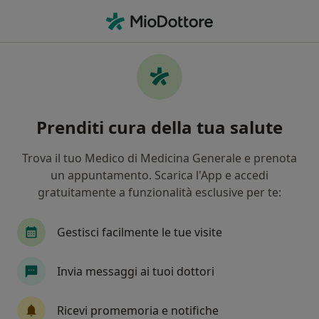
Men
Bulimia • Spoleto, PG
Filters
• 1
Assicurazione
Map
Specialisti in trattamento Bulimia a Spoleto
Prenditi cura della tua salute
In che modo ordiniamo i risultati
Trova il tuo Medico di Medicina Generale e prenota
un appuntamento. Scarica l'App e accedi
Che specializzazione stai cercando?
gratuitamente a funzionalità esclusive per te:
Nutrizionista
Psicologo
Gastroenterolog
Gestisci facilmente le tue visite
Invia messaggi ai tuoi dottori
Ricevi promemoria e notifiche