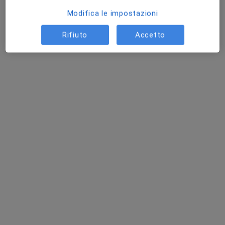
Modifica le impostazioni
Rifiuto
Accetto
Dott. Riccardo Del Buono
Nutrizionista
9 recensioni
Corso Giuseppe Garibaldi, 20-26, Spoleto
•
Mappa
Check-Up - Poliambulatorio Medico Specialistico
Prima visita nutrizionale
100 €
Questo dottore non ha ancora attivato le prenotazioni online presso questo indirizzo.
Chiedi di attivare le prenotazioni online