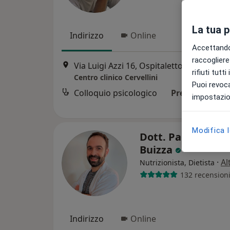
La tua 
Indirizzo
Online
Accettando,
raccogliere 
Via Luigi Azzi 16, Ospitaletto
•
Mappa
rifiuti tutt
Centro clinico Cervellini
Puoi revoca
Colloquio psicologico
Prezzo non dis
impostazion
Modifica 
Dott. Paolo Felice
Buizza
·
Al
Nutrizionista, Dietista
132 recension
Indirizzo
Online