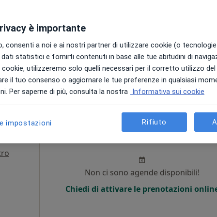
Chiedi di attivare le prenotazioni onlin
privacy è importante
 consenti a noi e ai nostri partner di utilizzare cookie (o tecnologie 
dati statistici e fornirti contenuti in base alle tue abitudini di navig
i i cookie, utilizzeremo solo quelli necessari per il corretto utilizzo de
re il tuo consenso o aggiornare le tue preferenze in qualsiasi mom
ponibile
i. Per saperne di più, consulta la nostra
Informativa sui cookie
Rifiuto
A
le impostazioni
Oggi
Domani
Lun,
Mar,
8 Ago
9 Ago
10 Ago
11 Ago
tro
i
Non ci sono agende disponibili!
Chiedi di attivare le prenotazioni onlin