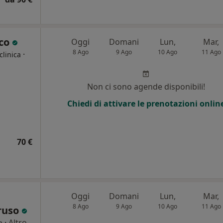
cco
Oggi
Domani
Lun,
Mar,
8 Ago
9 Ago
10 Ago
11 Ago
·
clinica
Non ci sono agende disponibili!
Chiedi di attivare le prenotazioni onlin
70 €
Oggi
Domani
Lun,
Mar,
8 Ago
9 Ago
10 Ago
11 Ago
aruso
·
Altro
a