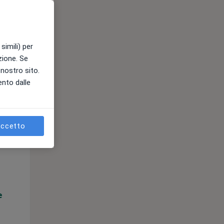
e
simili) per
azione. Se
l nostro sito.
ento dalle
ccetto
Mer,
Gio,
Ven,
12 Ago
13 Ago
14 Ago
e