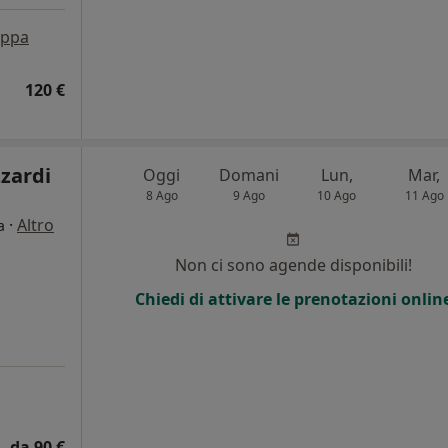
ppa
120 €
zzardi
Oggi
Domani
Lun,
Mar,
8 Ago
9 Ago
10 Ago
11 Ago
·
Altro
a
Non ci sono agende disponibili!
Chiedi di attivare le prenotazioni onlin
da 90 €