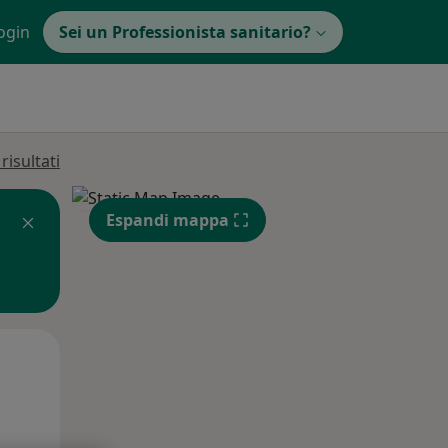
ogin
Sei un Professionista sanitario?
isultati
Espandi mappa
Mer,
Gio,
Ven,
12 Ago
13 Ago
14 Ago