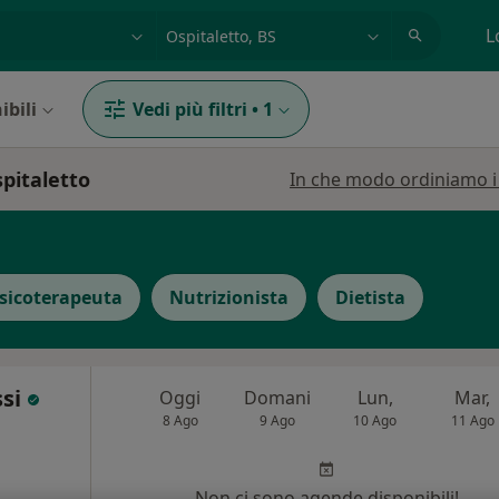
azione, medico, struttura
es: Roma
L
ibili
Vedi più filtri
•
1
spitaletto
In che modo ordiniamo i r
sicoterapeuta
Nutrizionista
Dietista
ssi
Oggi
Domani
Lun,
Mar,
8 Ago
9 Ago
10 Ago
11 Ago
i
Non ci sono agende disponibili!