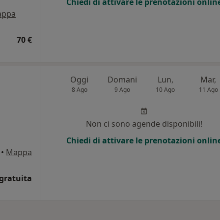
Chiedi di attivare le prenotazioni onlin
appa
70 €
Oggi
Domani
Lun,
Mar,
8 Ago
9 Ago
10 Ago
11 Ago
Non ci sono agende disponibili!
Chiedi di attivare le prenotazioni onlin
•
Mappa
gratuita