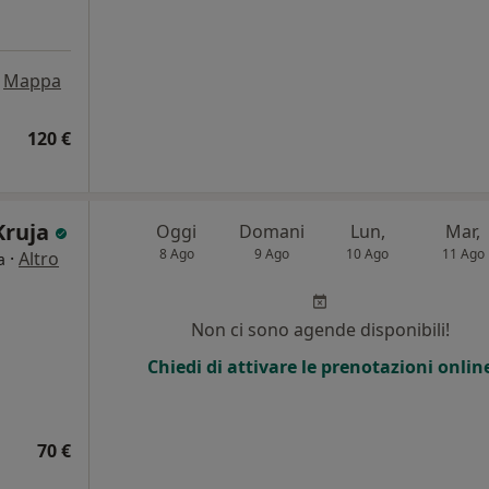
Mappa
120 €
Kruja
Oggi
Domani
Lun,
Mar,
8 Ago
9 Ago
10 Ago
11 Ago
·
Altro
a
Non ci sono agende disponibili!
Chiedi di attivare le prenotazioni onlin
70 €