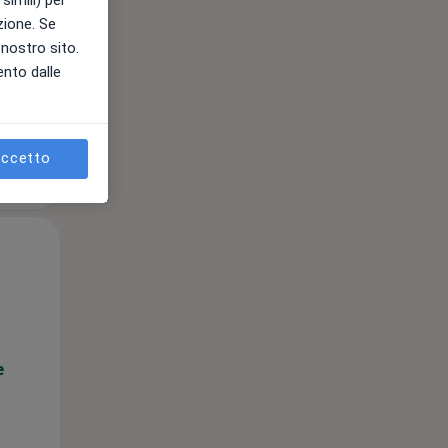
azione. Se
e
l nostro sito.
ento dalle
ccetto
Mar,
Mer,
Gio,
11 Ago
12 Ago
13 Ago
e