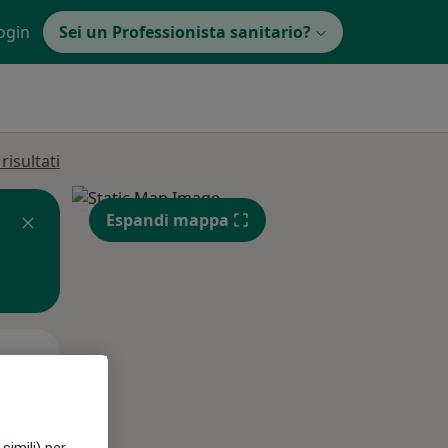
ogin
Sei un Professionista sanitario?
isultati
Espandi mappa
Mar,
Mer,
Gio,
11 Ago
12 Ago
13 Ago
simili) per