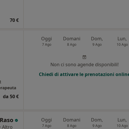
70 €
Oggi
Domani
Dom,
Lun,
7 Ago
8 Ago
9 Ago
10 Ago
Non ci sono agende disponibili!
Chiedi di attivare le prenotazioni onlin
a
terapeuta
da 50 €
 Raso
Oggi
Domani
Dom,
Lun,
7 Ago
8 Ago
9 Ago
10 Ago
·
Altro