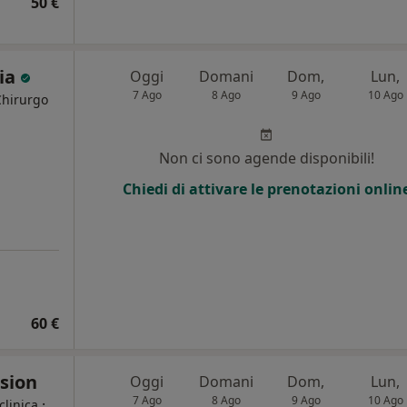
50 €
ria
Oggi
Domani
Dom,
Lun,
7 Ago
8 Ago
9 Ago
10 Ago
Chirurgo
Non ci sono agende disponibili!
Chiedi di attivare le prenotazioni onlin
60 €
ssion
Oggi
Domani
Dom,
Lun,
7 Ago
8 Ago
9 Ago
10 Ago
·
clinica