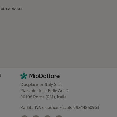
zato a Aosta
: Patologie correlate a Aosta
Contatti
MioDottore - Homepage
i
Docplanner Italy S.r.l.
Piazzale delle Belle Arti 2
00196 Roma (RM), Italia
Partita IVA e codice Fiscale 09244850963