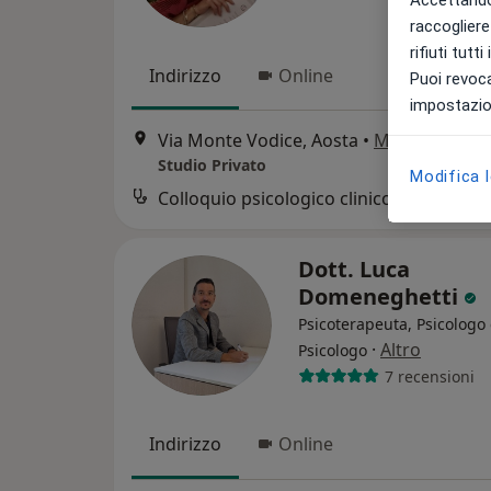
raccogliere 
rifiuti tutt
Indirizzo
Online
Puoi revoca
impostazion
Via Monte Vodice, Aosta
•
Mappa
Studio Privato
Modifica 
Colloquio psicologico clinico
Dott. Luca
Domeneghetti
Psicoterapeuta, Psicologo 
·
Altro
Psicologo
7 recensioni
Indirizzo
Online