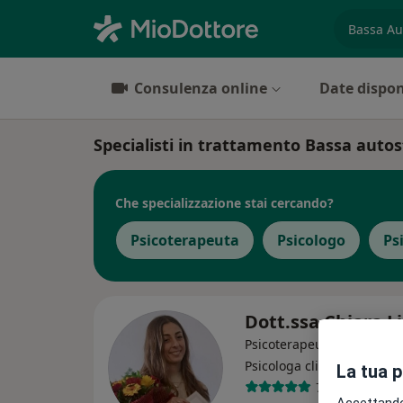
es. prest
Consulenza online
Date dispon
Specialisti in trattamento Bassa auto
Che specializzazione stai cercando?
Psicoterapeuta
Psicologo
Ps
Dott.ssa Chiara L
Psicoterapeuta, Psicologa,
·
Altro
Psicologa clinica
La tua 
7 recensioni
Accettando,