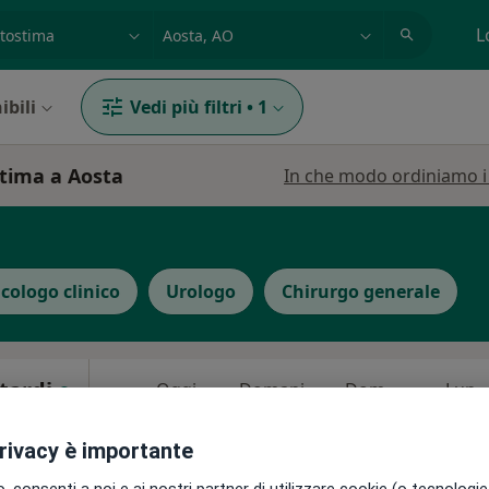
azione, medico, struttura
es: Roma
L
ibili
Vedi più filtri
•
1
stima a Aosta
In che modo ordiniamo i r
icologo clinico
Urologo
Chirurgo generale
itardi
Oggi
Domani
Dom,
Lun,
7 Ago
8 Ago
9 Ago
10 Ago
privacy è importante
Non ci sono agende disponibili!
 consenti a noi e ai nostri partner di utilizzare cookie (o tecnologie 