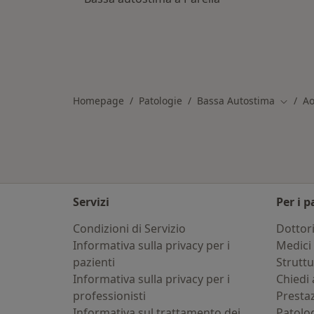
Homepage
Patologie
Bassa Autostima
Ao
Cambia 
Servizi
Per i p
Condizioni di Servizio
Dottor
Informativa sulla privacy per i
Medici 
pazienti
Strutt
Informativa sulla privacy per i
Chiedi 
professionisti
Presta
Informativa sul trattamento dei
Patolo