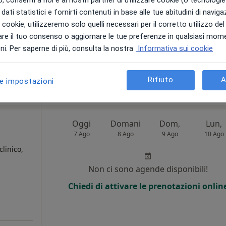
dati statistici e fornirti contenuti in base alle tue abitudini di navig
Chiedi di attivare le prenotazioni onlin
i i cookie, utilizzeremo solo quelli necessari per il corretto utilizzo de
re il tuo consenso o aggiornare le tue preferenze in qualsiasi mom
i. Per saperne di più, consulta la nostra
Informativa sui cookie
Rifiuto
A
le impostazioni
da 70 €
Oggi
Domani
Dom,
Lun,
7 Ago
8 Ago
9 Ago
10 Ago
clinico,
Non ci sono agende disponibili!
Chiedi di attivare le prenotazioni onlin