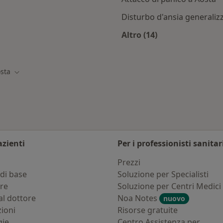
Disturbo d'ansia generaliz
Altro (14)
Altro nella categoria
sta
città
Cambia città
azienti
Per i professionisti sanitar
i
Prezzi
di base
Soluzione per Specialisti
ure
Soluzione per Centri Medici
al dottore
Noa Notes
nuovo
zioni
Risorse gratuite
gie
Centro Assistenza per