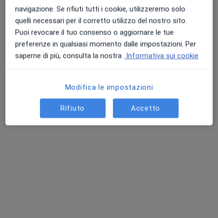
navigazione. Se rifiuti tutti i cookie, utilizzeremo solo
Psicoterapia
da 50 €
quelli necessari per il corretto utilizzo del nostro sito.
Questo dottore non ha ancora attivato le prenotazioni online presso questo indirizzo.
Puoi revocare il tuo consenso o aggiornare le tue
preferenze in qualsiasi momento dalle impostazioni. Per
Chiedi di attivare le prenotazioni online
saperne di più, consulta la nostra
Informativa sui cookie
Modifica le impostazioni
Rifiuto
Accetto
Dott.ssa Noemi Maccariello
·
Altro
Psicoterapeuta, Psicologa
20 recensioni
Indirizzo
Online