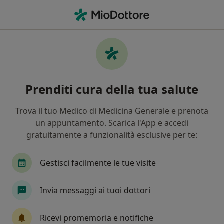
Men
Autostima • Santa Maria Capua Vetere, CE
Filters
• 1
Assicurazione
Map
Specialisti in trattamento Autostima a
Prenditi cura della tua salute
Santa Maria Capua Vetere
In che modo ordiniamo i risultati
Trova il tuo Medico di Medicina Generale e prenota
un appuntamento. Scarica l'App e accedi
gratuitamente a funzionalità esclusive per te:
Che specializzazione stai cercando?
Psicologo
Psicoterapeuta
Psicologo clinic
Gestisci facilmente le tue visite
Invia messaggi ai tuoi dottori
Ricevi promemoria e notifiche