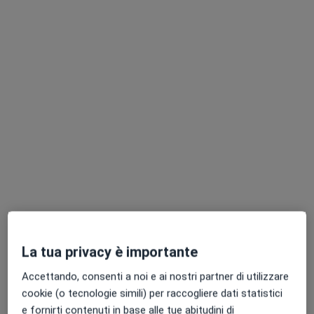
Chiedi di attivare le prenotazioni online
Dott.ssa Giovanna D'Apolito
·
Altro
Psicoterapeuta, Psicologa, Psicologa clinica
6 recensioni
La tua privacy è importante
Indirizzo
Online
Accettando, consenti a noi e ai nostri partner di utilizzare
Via Giuseppe Avezzana 5, Santa Maria Capua Vetere
•
Mappa
cookie (o tecnologie simili) per raccogliere dati statistici
Studio Privato
e fornirti contenuti in base alle tue abitudini di