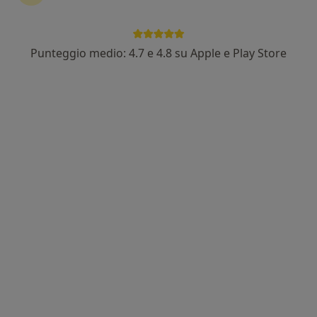
Punteggio medio: 4.7 e 4.8 su Apple e Play Store
Dott. Giovanni Gallo
·
Altro
Psicoterapeuta, Psicologo
14 recensioni
Indirizzo
Online
Via Michele Ferrara, 6, Caserta
•
Mappa
Dott. GALLO GIOVANNI. PSICOTERAPIA individuale e di gruppo, IPNOSI, PSICOANALISI
Colloquio psicologico
80 €
Questo dottore non ha ancora attivato le prenotazioni online presso questo indirizzo.
Chiedi di attivare le prenotazioni online