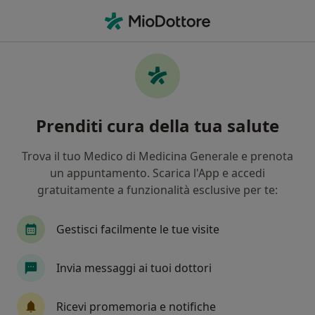
Men
Endocrinologo • Monsummano Terme, PT
Filters
Mappa
Endocrinologi a Monsummano Terme.
Prenditi cura della tua salute
Prenota online la tua visita
In che modo ordiniamo i risultati
Trova il tuo Medico di Medicina Generale e prenota
un appuntamento. Scarica l'App e accedi
gratuitamente a funzionalità esclusive per te:
Gestisci facilmente le tue visite
Invia messaggi ai tuoi dottori
Dott. Filippo Niccolai
Ricevi promemoria e notifiche
·
Altro
Endocrinologo