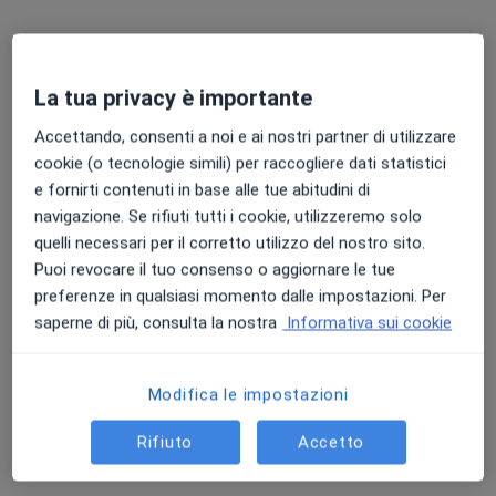
La tua privacy è importante
Accettando, consenti a noi e ai nostri partner di utilizzare
cookie (o tecnologie simili) per raccogliere dati statistici
Pagamenti online
e fornirti contenuti in base alle tue abitudini di
Dott. Gerardo Esposito
navigazione. Se rifiuti tutti i cookie, utilizzeremo solo
·
Altro
Endocrinologo, Diabetologo, Andrologo
quelli necessari per il corretto utilizzo del nostro sito.
125 recensioni
Puoi revocare il tuo consenso o aggiornare le tue
preferenze in qualsiasi momento dalle impostazioni. Per
Esperto in tiroide, obesità, diabete e andrologia.
saperne di più, consulta la nostra
Informativa sui cookie
Laurea e specializzazione con lode a Pisa.
Empatia, ascolto e rigore scientifico.
Modifica le impostazioni
Indirizzo
Online
Rifiuto
Accetto
Via Lorenzo Perosi 2, Ponte Buggianese
•
Mappa