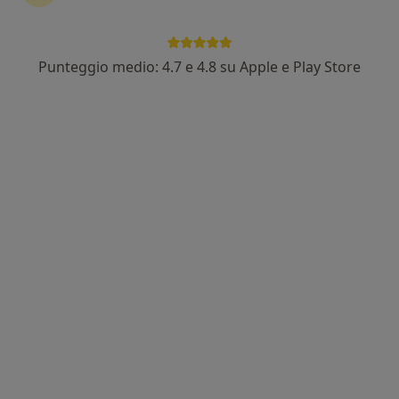
Punteggio medio: 4.7 e 4.8 su Apple e Play Store
Dott. Filippo Giani Margi
·
Altro
Osteopata
40 recensioni
Indirizzo
Online
Via 4 Novembre, Giussano
•
Mappa
BST studio
Prima visita osteopatica
60 €
Questo dottore non ha ancora attivato le prenotazioni online presso questo indirizzo.
Chiedi di attivare le prenotazioni online