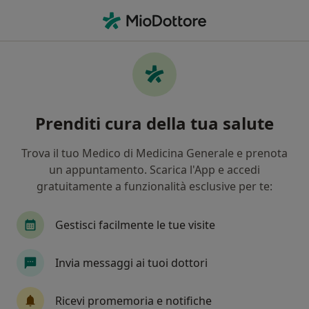
Men
Artrosi • Seveso, MB
Filters
• 1
Assicurazione
Map
Specialisti in trattamento Artrosi a Seveso
Prenditi cura della tua salute
In che modo ordiniamo i risultati
Trova il tuo Medico di Medicina Generale e prenota
un appuntamento. Scarica l'App e accedi
Che specializzazione stai cercando?
gratuitamente a funzionalità esclusive per te:
Osteopata
Fisioterapista
Ortopedico
Gestisci facilmente le tue visite
Invia messaggi ai tuoi dottori
Ricevi promemoria e notifiche