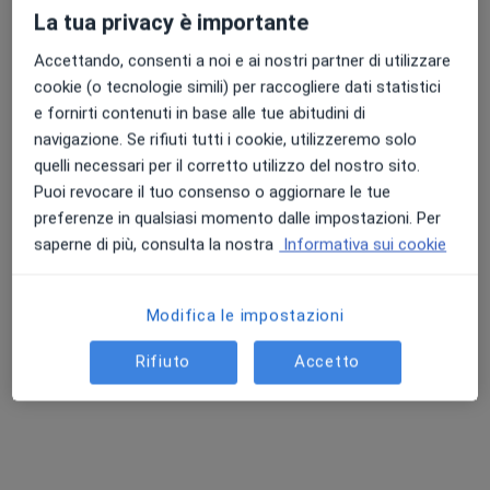
La tua privacy è importante
Accettando, consenti a noi e ai nostri partner di utilizzare
cookie (o tecnologie simili) per raccogliere dati statistici
e fornirti contenuti in base alle tue abitudini di
navigazione. Se rifiuti tutti i cookie, utilizzeremo solo
Dott. Matteo Milia
quelli necessari per il corretto utilizzo del nostro sito.
·
Altro
Osteopata, Massofisioterapista
Puoi revocare il tuo consenso o aggiornare le tue
196 recensioni
preferenze in qualsiasi momento dalle impostazioni. Per
saperne di più, consulta la nostra
Informativa sui cookie
Indirizzo 1
Indirizzo 2
Online
Modifica le impostazioni
Via Dante Alighieri 71, Cesano Maderno
•
Mappa
C.G.F Centro Ginnico Formativo
Rifiuto
Accetto
Prima visita osteopatica
70 €
Questo dottore non ha ancora attivato le prenotazioni online presso questo indirizzo.
Chiedi di attivare le prenotazioni online