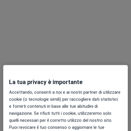
Dott. Davide Calzi
·
Altro
Ortopedico, Ecografista
18 recensioni
Indirizzo
Online
La tua privacy è importante
Accettando, consenti a noi e ai nostri partner di utilizzare
Via Toscanini 41, Castiglione delle Stiviere
•
Mappa
cookie (o tecnologie simili) per raccogliere dati statistici
Benacus Lab - Castiglione
e fornirti contenuti in base alle tue abitudini di
Prima visita ortopedica
130 €
navigazione. Se rifiuti tutti i cookie, utilizzeremo solo
Questo dottore non ha ancora attivato le prenotazioni online presso questo indirizzo.
quelli necessari per il corretto utilizzo del nostro sito.
Puoi revocare il tuo consenso o aggiornare le tue