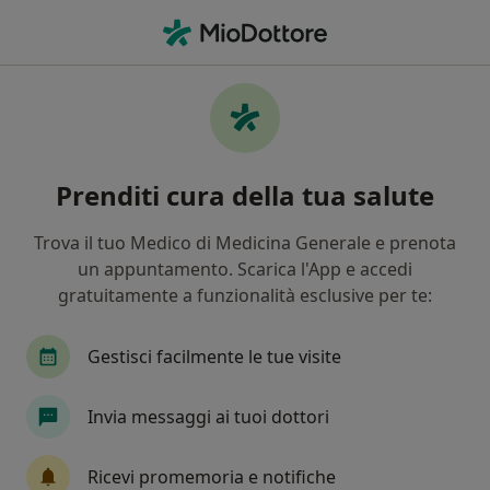
Men
Artrosi • Montichiari, BS
Filters
• 1
Mappa
Specialisti in trattamento Artrosi a
Prenditi cura della tua salute
Montichiari
In che modo ordiniamo i risultati
Trova il tuo Medico di Medicina Generale e prenota
un appuntamento. Scarica l'App e accedi
gratuitamente a funzionalità esclusive per te:
Che specializzazione stai cercando?
Ortopedico
Fisioterapista
Osteopata
Gestisci facilmente le tue visite
Invia messaggi ai tuoi dottori
Ricevi promemoria e notifiche