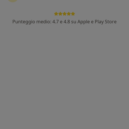
Punteggio medio: 4.7 e 4.8 su Apple e Play Store
Dott. Davide De Francesco
·
Altro
Fisioterapista, Osteopata, Posturologo
34 recensioni
Indirizzo
Online
Via Giuseppe Mazzini, 101, Castiglione delle Stiviere
•
Mappa
FISIOTERAPIA E OSTEOPATIA CASTIGLIONE studio
Prima visita osteopatica
da 75 €
Questo dottore non ha ancora attivato le prenotazioni online presso questo indirizzo.
Chiedi di attivare le prenotazioni online