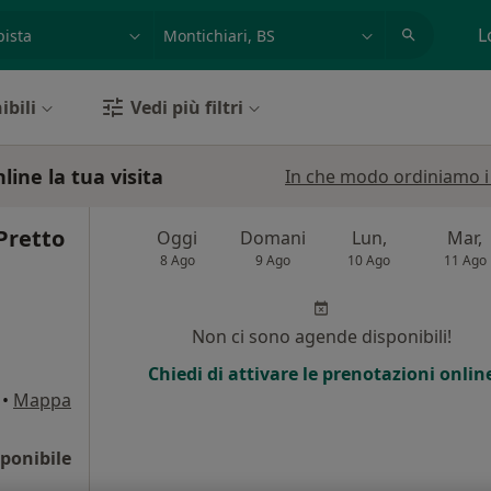
azione, medico, struttura
es: Roma
L
ibili
Vedi più filtri
line la tua visita
In che modo ordiniamo i r
Pretto
Oggi
Domani
Lun,
Mar,
8 Ago
9 Ago
10 Ago
11 Ago
Non ci sono agende disponibili!
Chiedi di attivare le prenotazioni onlin
•
Mappa
ponibile