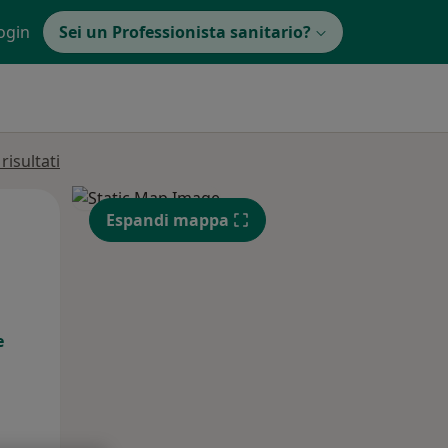
ogin
Sei un Professionista sanitario?
isultati
Mer,
Gio,
Ven,
Espandi mappa
12 Ago
13 Ago
14 Ago
e