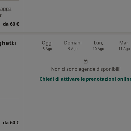
appa
r
da 60 €
ghetti
Oggi
Domani
Lun,
Mar,
8 Ago
9 Ago
10 Ago
11 Ago
Non ci sono agende disponibili!
Chiedi di attivare le prenotazioni onlin
da 60 €