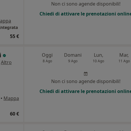
Non ci sono agende disponibili!
Chiedi di attivare le prenotazioni onlin
appa
Integrata
55 €
i
Oggi
Domani
Lun,
Mar,
8 Ago
9 Ago
10 Ago
11 Ago
·
Altro
i
Non ci sono agende disponibili!
Chiedi di attivare le prenotazioni onlin
•
Mappa
60 €