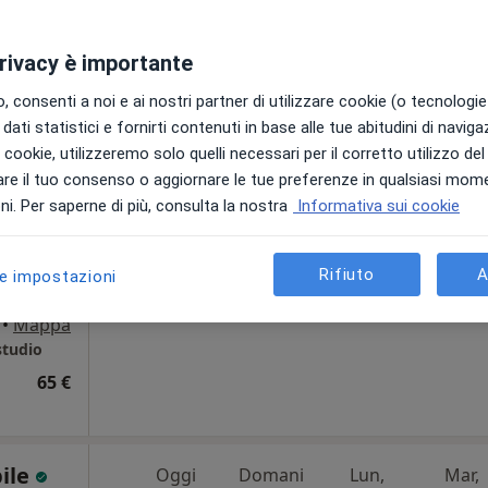
privacy è importante
Oggi
Domani
Lun,
Mar,
 consenti a noi e ai nostri partner di utilizzare cookie (o tecnologie 
8 Ago
9 Ago
10 Ago
11 Ago
dati statistici e fornirti contenuti in base alle tue abitudini di navig
i i cookie, utilizzeremo solo quelli necessari per il corretto utilizzo de
re il tuo consenso o aggiornare le tue preferenze in qualsiasi mom
Non ci sono agende disponibili!
i. Per saperne di più, consulta la nostra
Informativa sui cookie
Chiedi di attivare le prenotazioni onlin
Rifiuto
A
le impostazioni
•
Mappa
studio
65 €
bile
Oggi
Domani
Lun,
Mar,