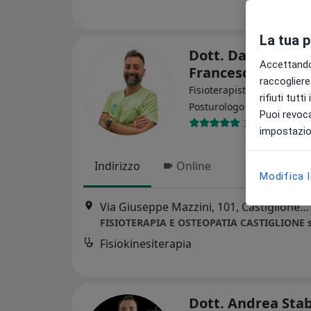
La tua 
Dott. Davide De
Accettando,
Francesco
raccogliere 
Fisioterapista, Osteopata,
rifiuti tutt
·
Altro
Posturologo
Puoi revoca
34 recensioni
impostazion
Indirizzo
Online
Modifica 
Via Giuseppe Mazzini, 101, Castiglione delle Stiviere
FISIOTERAPIA E OSTEOPATIA CASTIGLIONE 
Fisiokinesiterapia
Dott. Andrea Sta