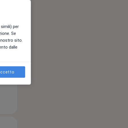
Mer,
Gio,
Ven,
simili) per
12 Ago
13 Ago
14 Ago
azione. Se
l nostro sito.
ento dalle
e
ccetto
Mer,
Gio,
Ven,