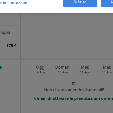
Rifiuto
A
le impostazioni
Chiedi di attivare le prenotazioni onlin
appa
170 €
Oggi
Domani
Mar,
Mer,
9 Ago
10 Ago
11 Ago
12 Ago
Non ci sono agende disponibili!
Chiedi di attivare le prenotazioni onlin