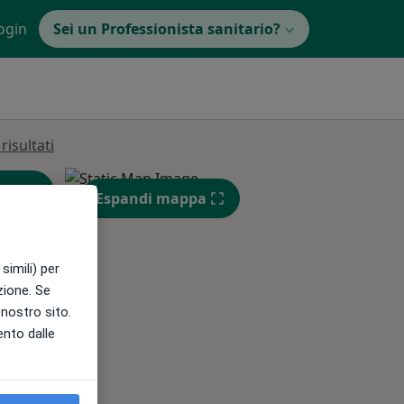
ogin
Sei un Professionista sanitario?
isultati
Espandi mappa
simili) per
azione. Se
l nostro sito.
Gio,
Ven,
Sab,
ento dalle
13 Ago
14 Ago
15 Ago