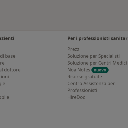
azienti
Per i professionisti sanitar
i
Prezzi
di base
Soluzione per Specialisti
ure
Soluzione per Centri Medici
al dottore
Noa Notes
nuovo
zioni
Risorse gratuite
gie
Centro Assistenza per
Professionisti
bile
HireDoc