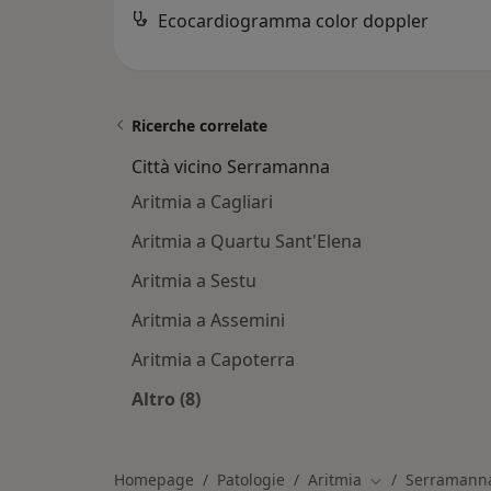
Ecocardiogramma color doppler
Ricerche correlate
Città vicino Serramanna
Aritmia a Cagliari
Aritmia a Quartu Sant'Elena
Aritmia a Sestu
Aritmia a Assemini
Aritmia a Capoterra
Altro (8)
Altro nella categoria: Città vicino S
Homepage
Patologie
Aritmia
Serramann
Cambia città