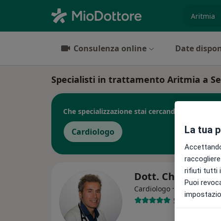
es. prest
Consulenza online
Date dispon
Specialisti in trattamento Aritmia a 
Che specializzazione stai cercando?
La tua 
Cardiologo
Accettando,
raccogliere 
rifiuti tutt
Dott. Christian 
Puoi revoca
·
Altro
Cardiologo
impostazion
52 recensioni