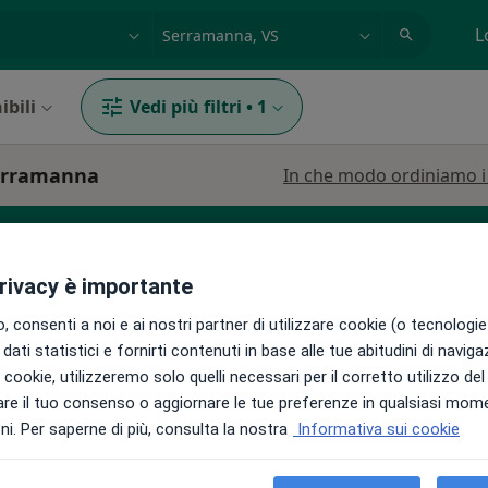
azione, medico, struttura
es: Roma
L
ibili
Vedi più filtri
•
1
Serramanna
In che modo ordiniamo i r
privacy è importante
 consenti a noi e ai nostri partner di utilizzare cookie (o tecnologie 
dati statistici e fornirti contenuti in base alle tue abitudini di navig
i i cookie, utilizzeremo solo quelli necessari per il corretto utilizzo de
Murgia
Oggi
Domani
Mar,
Mer,
re il tuo consenso o aggiornare le tue preferenze in qualsiasi mom
9 Ago
10 Ago
11 Ago
12 Ago
i. Per saperne di più, consulta la nostra
Informativa sui cookie
Non ci sono agende disponibili!