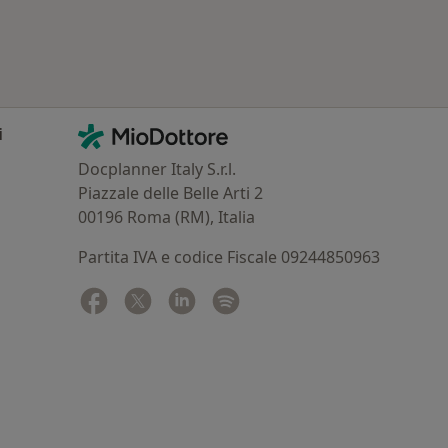
Contatti
MioDottore - Homepage
i
Docplanner Italy S.r.l.
Piazzale delle Belle Arti 2
00196 Roma (RM), Italia
Partita IVA e codice Fiscale 09244850963
Facebook
si apre in una nuova scheda
Twitter
si apre in una nuova scheda
Linkedin
si apre in una nuova scheda
Spotify
si apre in una nuova sched