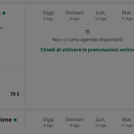
ù
Oggi
Domani
Lun,
Mar,
8 Ago
9 Ago
10 Ago
11 Ago
ni
Non ci sono agende disponibili!
Chiedi di attivare le prenotazioni onlin
70 €
alone
Oggi
Domani
Lun,
Mar,
8 Ago
9 Ago
10 Ago
11 Ago