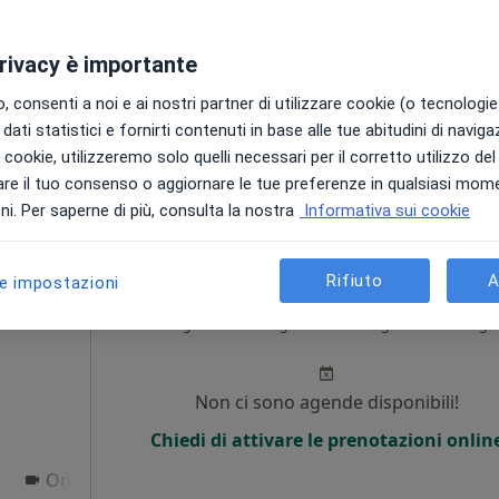
i
Non ci sono agende disponibili!
privacy è importante
Chiedi di attivare le prenotazioni onlin
 consenti a noi e ai nostri partner di utilizzare cookie (o tecnologie 
dati statistici e fornirti contenuti in base alle tue abitudini di navig
i i cookie, utilizzeremo solo quelli necessari per il corretto utilizzo de
da 82 €
re il tuo consenso o aggiornare le tue preferenze in qualsiasi mom
i. Per saperne di più, consulta la nostra
Informativa sui cookie
Rifiuto
A
le impostazioni
 Rossi
Oggi
Domani
Lun,
Mar,
8 Ago
9 Ago
10 Ago
11 Ago
i
Non ci sono agende disponibili!
Chiedi di attivare le prenotazioni onlin
Online