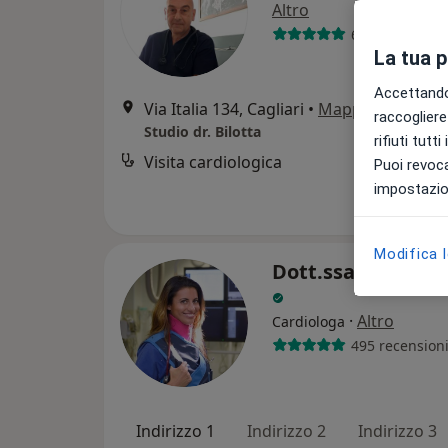
Altro
632 recension
La tua 
Accettando,
Via Italia 134, Cagliari
•
Mappa
raccogliere 
Studio dr. Bilotta
rifiuti tutt
Visita cardiologica
Puoi revoca
impostazion
Modifica 
Dott.ssa Angelica
·
Altro
Cardiologa
495 recension
Indirizzo 1
Indirizzo 2
Indirizzo 3