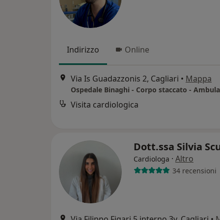
Indirizzo
Online
Via Is Guadazzonis 2, Cagliari
•
Mappa
Visita cardiologica
Dott.ssa Silvia S
·
Altro
Cardiologa
34 recensioni
Via Filippo Figari 5 interno 3y, Cagliari
•