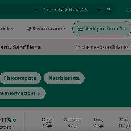
azione, medico, struttura
es: Roma
L
ibili
Assicurazione
Vedi più filtri
•
1
uartu Sant'Elena
In che modo ordiniamo i r
Fisioterapista
Nutrizionista
tre informazioni
OTTA
Oggi
Domani
Lun,
Mar,
8 Ago
9 Ago
10 Ago
11 Ago
·
catore