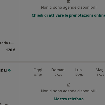
Non ci sono agende disponibili!
Chiedi di attivare le prenotazioni onlin
Ospedale Binaghi - Corpo staccato - Ambulatorio Cardiologia Intramoenia
120 €
cudu
Oggi
Domani
Lun,
Mar,
8 Ago
9 Ago
10 Ago
11 Ago
Non ci sono agende disponibili!
Mostra telefono
Mappa