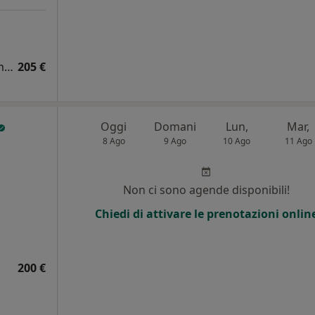
Visita cardiologica + elettrocardiogramma + ecocardiocolordoppler
205 €
Oggi
Domani
Lun,
Mar,
8 Ago
9 Ago
10 Ago
11 Ago
i
Non ci sono agende disponibili!
Chiedi di attivare le prenotazioni onlin
200 €