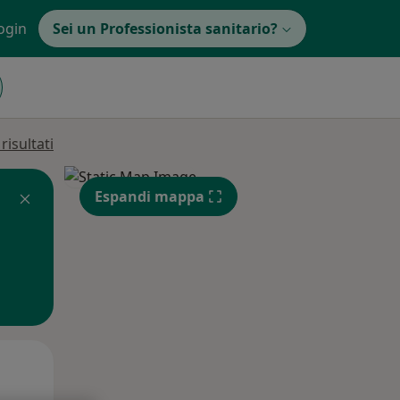
ogin
Sei un Professionista sanitario?
isultati
Espandi mappa
Mer,
Gio,
Ven,
12 Ago
13 Ago
14 Ago