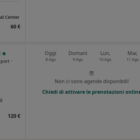
al Center
60 €
i
Oggi
Domani
Lun,
Mar,
8 Ago
9 Ago
10 Ago
11 Ago
·
sport
Non ci sono agende disponibili!
Chiedi di attivare le prenotazioni onlin
a
120 €