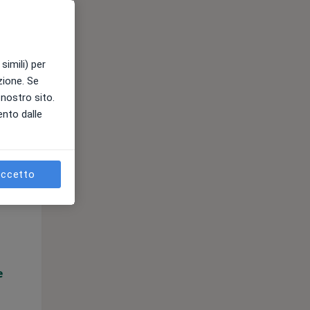
e
simili) per
azione. Se
l nostro sito.
ento dalle
ccetto
Mer,
Gio,
Ven,
12 Ago
13 Ago
14 Ago
e