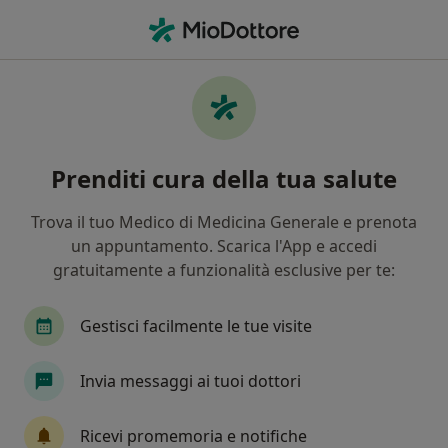
Men
Anemia In Gravidanza • Monfalcone, GO
Filters
• 1
Assicurazione
Map
Specialisti in trattamento Anemia in
Prenditi cura della tua salute
gravidanza a Monfalcone
In che modo ordiniamo i risultati
Trova il tuo Medico di Medicina Generale e prenota
un appuntamento. Scarica l'App e accedi
gratuitamente a funzionalità esclusive per te:
Che specializzazione stai cercando?
Ginecologo
Ostetrica
Nutrizionista
E
Gestisci facilmente le tue visite
Invia messaggi ai tuoi dottori
Ricevi promemoria e notifiche