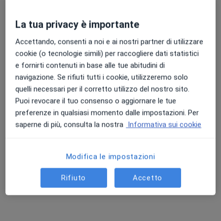
La tua privacy è importante
Accettando, consenti a noi e ai nostri partner di utilizzare
Dott.ssa Barbara Venier
cookie (o tecnologie simili) per raccogliere dati statistici
Ginecologa, Ostetrica
e fornirti contenuti in base alle tue abitudini di
29 recensioni
navigazione. Se rifiuti tutti i cookie, utilizzeremo solo
Via Giuseppe Verdi 26, Ronchi dei Legionari
•
Mappa
quelli necessari per il corretto utilizzo del nostro sito.
Medicenter Centro Medico Polispecialistico - Centro di Riabilitazione e Medicina dello Sport
Puoi revocare il tuo consenso o aggiornare le tue
preferenze in qualsiasi momento dalle impostazioni. Per
Prima visita ostetrica
150 €
saperne di più, consulta la nostra
Informativa sui cookie
Questo dottore non ha ancora attivato le prenotazioni online presso questo indirizzo.
Chiedi di attivare le prenotazioni online
Modifica le impostazioni
Rifiuto
Accetto