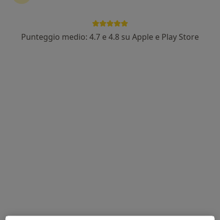
Punteggio medio: 4.7 e 4.8 su Apple e Play Store
Dott. Ennio Cocomazzi
Ginecologo, Ostetrica
70 recensioni
Via Nazario Sauro, 43, Pieris
•
Mappa
Centro Medico Polispecialistico Alto Verde
Visita ostetrica
Prezzo non disponibile
Questo dottore non ha ancora attivato le prenotazioni online presso questo indirizzo.
Chiedi di attivare le prenotazioni online