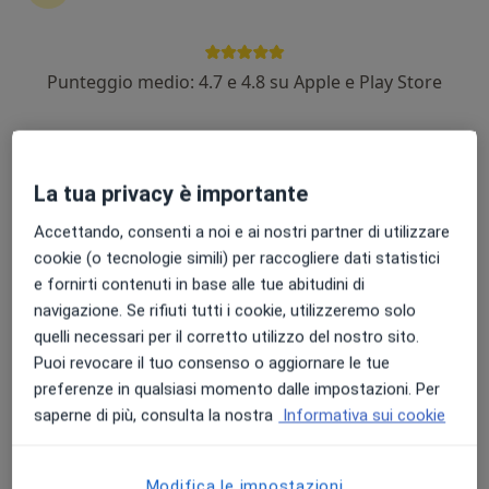
Punteggio medio: 4.7 e 4.8 su Apple e Play Store
Dott. Giovanni Lamuraglia
Medico di medicina generale, Medico estetico, Chirurgo
·
Altro
estetico
224 recensioni
La tua privacy è importante
Via Matteo Parente 7, Conversano
•
Mappa
Accettando, consenti a noi e ai nostri partner di utilizzare
ODONTOSALUS S.R.L.
cookie (o tecnologie simili) per raccogliere dati statistici
e fornirti contenuti in base alle tue abitudini di
Trattamento adiposità localizzate
da 100 €
navigazione. Se rifiuti tutti i cookie, utilizzeremo solo
Questo dottore non ha ancora attivato le prenotazioni online presso questo indirizzo.
quelli necessari per il corretto utilizzo del nostro sito.
Puoi revocare il tuo consenso o aggiornare le tue
Chiedi di attivare le prenotazioni online
preferenze in qualsiasi momento dalle impostazioni. Per
saperne di più, consulta la nostra
Informativa sui cookie
Modifica le impostazioni