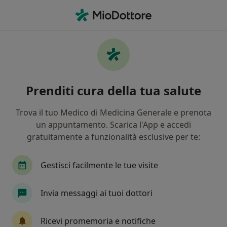
Men
Alopecia Areata • Conversano, BA
Filters
• 1
Mappa
Specialisti in trattamento Alopecia Areata a
Prenditi cura della tua salute
Conversano
In che modo ordiniamo i risultati
Trova il tuo Medico di Medicina Generale e prenota
un appuntamento. Scarica l'App e accedi
gratuitamente a funzionalità esclusive per te:
Che specializzazione stai cercando?
Dermatologo
Medico estetico
Venereolog
Gestisci facilmente le tue visite
Invia messaggi ai tuoi dottori
Ricevi promemoria e notifiche