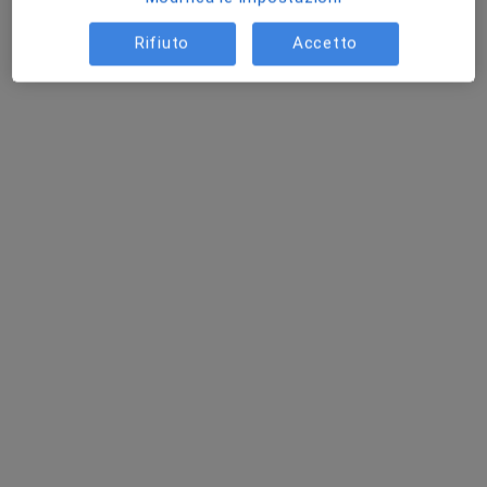
Rifiuto
Accetto
Dott.ssa Maria Elisabetta Levato
·
Altro
Dermatologa
39 recensioni
Via Conversano 99, Turi
•
Mappa
Medical Grace
Visita dermatologica
110 €
Questo dottore non ha ancora attivato le prenotazioni online presso questo indirizzo.
Chiedi di attivare le prenotazioni online