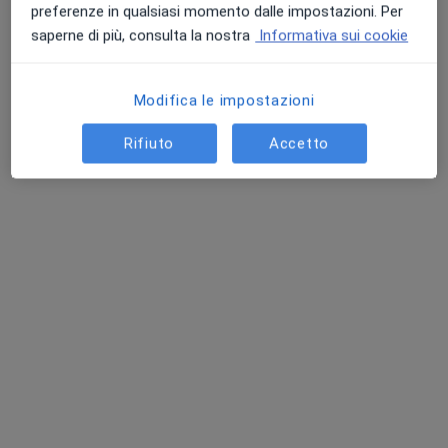
preferenze in qualsiasi momento dalle impostazioni. Per
saperne di più, consulta la nostra
Informativa sui cookie
Dott. Alessandro Ghirri
Modifica le impostazioni
·
Altro
Ortopedico
Rifiuto
Accetto
68 recensioni
Via D'Oria 14/14, Ciriè
•
Mappa
LARC Ciriè
Prima visita ortopedica
115 €
Questo dottore non ha ancora attivato le prenotazioni online presso questo indirizzo.
Chiedi di attivare le prenotazioni online