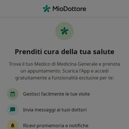
Men
Alluce Valgo • Ciriè, TO
Filters
• 1
Mappa
Specialisti in trattamento Alluce valgo a
Prenditi cura della tua salute
Ciriè
In che modo ordiniamo i risultati
Trova il tuo Medico di Medicina Generale e prenota
un appuntamento. Scarica l'App e accedi
gratuitamente a funzionalità esclusive per te:
Che specializzazione stai cercando?
Ortopedico
Endocrinologo
Logopedista
Gestisci facilmente le tue visite
Invia messaggi ai tuoi dottori
Ricevi promemoria e notifiche