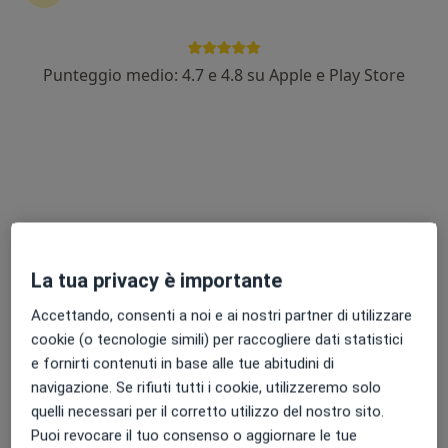
Punteggio medio: 4.7 e 4.8 su Apple e Play Store
Dott. Niccolo Gilardi
·
Altro
Podologo
169 recensioni
Via Andrea D'Oria 14/14,
•
Mappa
LARC Ciriè
Prima visita podologica
80 €
Questo dottore non ha ancora attivato le prenotazioni online presso questo indirizzo.
La tua privacy è importante
Chiedi di attivare le prenotazioni online
Accettando, consenti a noi e ai nostri partner di utilizzare
cookie (o tecnologie simili) per raccogliere dati statistici
e fornirti contenuti in base alle tue abitudini di
navigazione. Se rifiuti tutti i cookie, utilizzeremo solo
quelli necessari per il corretto utilizzo del nostro sito.
Puoi revocare il tuo consenso o aggiornare le tue