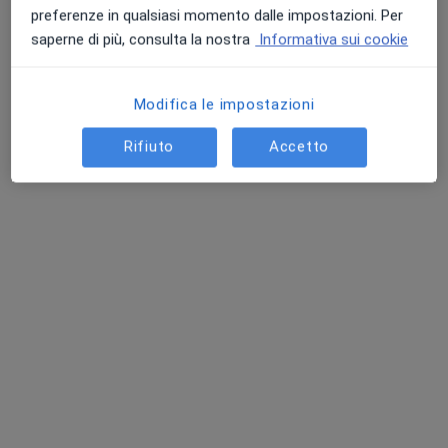
preferenze in qualsiasi momento dalle impostazioni. Per
saperne di più, consulta la nostra
Informativa sui cookie
Modifica le impostazioni
Rifiuto
Accetto
Dr. Cristiano Rosafio
·
Altro
Pediatra, Ecografista, Dermatologo
16 recensioni
Indirizzo
Online
Via Corfù 71, Brescia
•
Mappa
Centro Medico Corfu' 71
Prima visita pediatrica
123 €