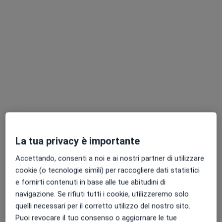
Dott.ssa Diana Arévalo Pérez
Dentista
Indirizzo 1
Indirizzo 2
Indirizzo 3
La tua privacy è importante
Via Europa, 8, Concesio
•
Mappa
Accettando, consenti a noi e ai nostri partner di utilizzare
Centro Dentistico Caredent Concesio
cookie (o tecnologie simili) per raccogliere dati statistici
Prima visita odontoiatrica
Prestazione gratuita
e fornirti contenuti in base alle tue abitudini di
navigazione. Se rifiuti tutti i cookie, utilizzeremo solo
Questo dottore non ha ancora attivato le prenotazioni online presso questo indirizzo.
quelli necessari per il corretto utilizzo del nostro sito.
Chiedi di attivare le prenotazioni online
Puoi revocare il tuo consenso o aggiornare le tue