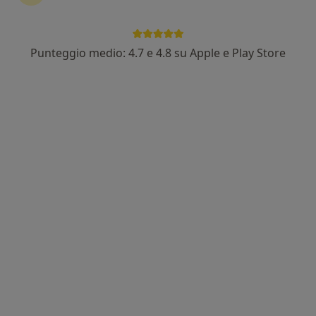
Punteggio medio: 4.7 e 4.8 su Apple e Play Store
Dott. Filippo Castano
·
Altro
Dentista
112 recensioni
Indirizzo
Online
Via Enzo Ferrari 16, Roncadelle
•
Mappa
Centro Odontoiatrico Bresciano - Dottor Filippo Castano
Prima visita dentistica
Prestazione gratuita
Questo dottore non ha ancora attivato le prenotazioni online presso questo indirizzo.
Chiedi di attivare le prenotazioni online