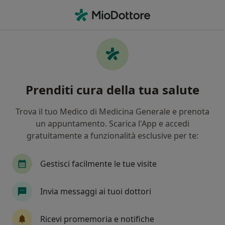
Men
Aftosi • Brescia, BS
Filters
• 1
Assicurazione
Map
Specialisti in trattamento Aftosi a Brescia
Prenditi cura della tua salute
In che modo ordiniamo i risultati
Trova il tuo Medico di Medicina Generale e prenota
un appuntamento. Scarica l'App e accedi
Che specializzazione stai cercando?
gratuitamente a funzionalità esclusive per te:
Dentista
Ortodontista
Igienista dentale
Gestisci facilmente le tue visite
Invia messaggi ai tuoi dottori
Ricevi promemoria e notifiche