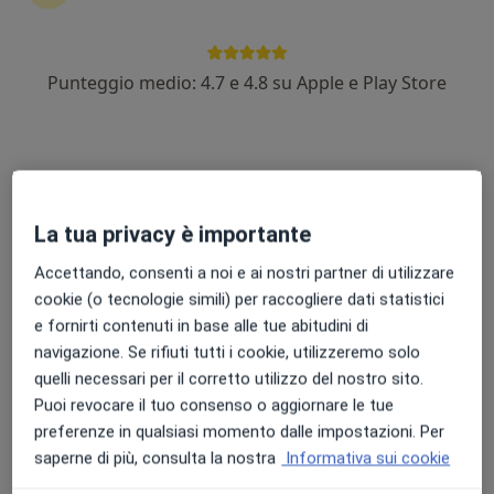
Punteggio medio: 4.7 e 4.8 su Apple e Play Store
Dott. Francesco Todde
·
Altro
Osteopata, Chiropratico, Fisioterapista
714 recensioni
Via Monserrato 144, Sestu
•
Mappa
FisioQuality Sestu
La tua privacy è importante
Fisioterapia
75 €
Questo dottore non ha ancora attivato le prenotazioni online presso questo indirizzo.
Accettando, consenti a noi e ai nostri partner di utilizzare
cookie (o tecnologie simili) per raccogliere dati statistici
Chiedi di attivare le prenotazioni online
e fornirti contenuti in base alle tue abitudini di
navigazione. Se rifiuti tutti i cookie, utilizzeremo solo
quelli necessari per il corretto utilizzo del nostro sito.
Puoi revocare il tuo consenso o aggiornare le tue
preferenze in qualsiasi momento dalle impostazioni. Per
saperne di più, consulta la nostra
Informativa sui cookie