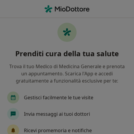
Men
Acufene • Sestu, CA
Filters
• 1
Assicurazione
Map
Specialisti in trattamento Acufene a Sestu
Prenditi cura della tua salute
In che modo ordiniamo i risultati
Trova il tuo Medico di Medicina Generale e prenota
un appuntamento. Scarica l'App e accedi
Che specializzazione stai cercando?
gratuitamente a funzionalità esclusive per te:
Fisioterapista
Osteopata
Radiologo
Gestisci facilmente le tue visite
Invia messaggi ai tuoi dottori
Ricevi promemoria e notifiche