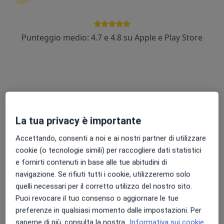
Punteggio medio: 4.7 e 4.8 su Apple e Play Store
Dr. Valeriano Massitti
·
Altro
Osteopata, Fisioterapista
390 recensioni
Traversa III Stella 65B, Broccostella
•
Mappa
Osteolab - Broccostella
Laser terapia
30 €
La tua privacy è importante
Questo dottore non ha ancora attivato le prenotazioni online presso questo indirizzo.
Accettando, consenti a noi e ai nostri partner di utilizzare
cookie (o tecnologie simili) per raccogliere dati statistici
Chiedi di attivare le prenotazioni online
e fornirti contenuti in base alle tue abitudini di
navigazione. Se rifiuti tutti i cookie, utilizzeremo solo
quelli necessari per il corretto utilizzo del nostro sito.
Puoi revocare il tuo consenso o aggiornare le tue
preferenze in qualsiasi momento dalle impostazioni. Per
saperne di più, consulta la nostra
Informativa sui cookie