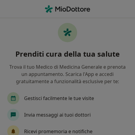
Men
Acufene • Broccostella, FR
Filters
• 1
Mappa
Specialisti in trattamento Acufene a
Prenditi cura della tua salute
Broccostella
In che modo ordiniamo i risultati
Trova il tuo Medico di Medicina Generale e prenota
un appuntamento. Scarica l'App e accedi
gratuitamente a funzionalità esclusive per te:
Che specializzazione stai cercando?
Fisioterapista
Osteopata
Gestisci facilmente le tue visite
Invia messaggi ai tuoi dottori
Ricevi promemoria e notifiche