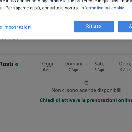
re il tuo consenso o aggiornare le tue preferenze in qualsiasi mom
Indirizzo 4
Indirizzo 5
i. Per saperne di più, consulta la nostra
Informativa sui cookie
pa
Rifiuto
A
le impostazioni
da 120 €
Rosti
Oggi
Domani
Sab,
Dom,
6 Ago
7 Ago
8 Ago
9 Ago
Non ci sono agende disponibili!
Chiedi di attivare le prenotazioni onlin