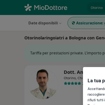
es. prest
Date disponibili
Assicurazione:
Otorinolaringoiatri a Bologna con Gene
Tariffa per prestazioni private. L’importo 
Dott. Andi Abesh
·
Altro
Otorino, Chirurgo
La tua 
267 recension
Accettando,
raccogliere 
rifiuti tutt