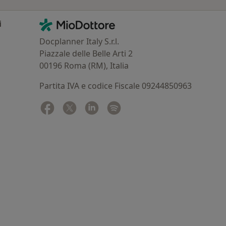
Contatti
MioDottore - Homepage
i
Docplanner Italy S.r.l.
Piazzale delle Belle Arti 2
00196 Roma (RM), Italia
Partita IVA e codice Fiscale 09244850963
Facebook
si apre in una nuova scheda
Twitter
si apre in una nuova scheda
Linkedin
si apre in una nuova scheda
Spotify
si apre in una nuova sched