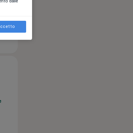
ento dalle
ccetto
Lun,
Mar,
Mer,
10 Ago
11 Ago
12 Ago
e