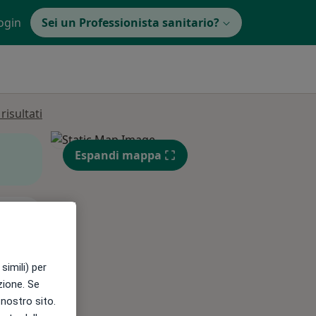
ogin
Sei un Professionista sanitario?
isultati
Espandi mappa
Lun,
Mar,
Mer,
10 Ago
11 Ago
12 Ago
simili) per
azione. Se
l nostro sito.
e