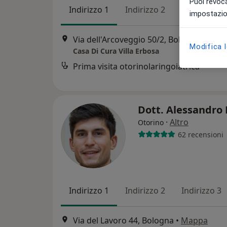
Puoi revoca
Indirizzo 1
Indirizzo 2
Indirizzo 3
impostazion
Via dell'Arcoveggio 50/2, Bologna
•
Map
Modifica 
Casa Di Cura Villa Erbosa
Prima visita otorinolaringoiatrica
Dott. Alessandro 
·
Altro
Otorino
62 recensioni
Indirizzo 1
Indirizzo 2
Indirizzo 3
Via del Lavoro 44, Bologna
•
Mappa