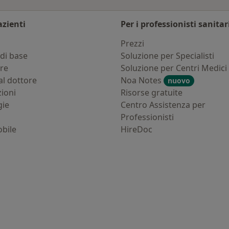
azienti
Per i professionisti sanitar
i
Prezzi
di base
Soluzione per Specialisti
ure
Soluzione per Centri Medici
al dottore
Noa Notes
nuovo
zioni
Risorse gratuite
gie
Centro Assistenza per
Professionisti
bile
HireDoc