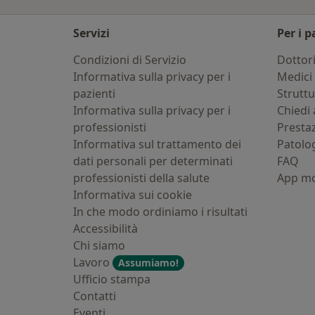
Servizi
Per i p
Condizioni di Servizio
Dottor
Informativa sulla privacy per i
Medici 
pazienti
Strutt
Informativa sulla privacy per i
Chiedi 
professionisti
Presta
Informativa sul trattamento dei
Patolo
dati personali per determinati
FAQ
professionisti della salute
App mo
Informativa sui cookie
In che modo ordiniamo i risultati
Accessibilità
Chi siamo
Lavoro
Assumiamo!
Ufficio stampa
Contatti
Eventi