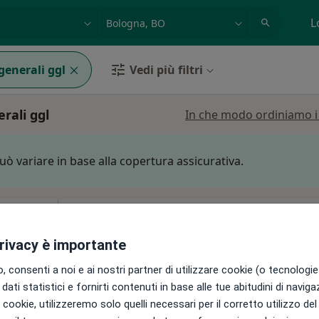
azione, medico, struttura
es: Roma
L
generali ggl
Vedi più filtri
rali ggl
In che modo ordiniamo i r
può variare in base alla copertura assicurativa.
i
Oggi
Domani
Sab,
Dom,
6 Ago
7 Ago
8 Ago
9 Ago
privacy è importante
i
 consenti a noi e ai nostri partner di utilizzare cookie (o tecnologie 
Non ci sono agende disponibili!
dati statistici e fornirti contenuti in base alle tue abitudini di navig
i i cookie, utilizzeremo solo quelli necessari per il corretto utilizzo de
Chiedi di attivare le prenotazioni onlin