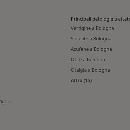
Principali patologie trattat
Vertigine a Bologna
Sinusite a Bologna
Acufene a Bologna
Otite a Bologna
Otalgia a Bologna
Altro (15)
i con Generali ggl
Altro nella categoria:
Ggl
Cambia città