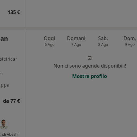
135 €
San
Oggi
Domani
Sab,
Dom,
6 Ago
7 Ago
8 Ago
9 Ago
·
stetrica
Non ci sono agende disponibili!
ni
Mostra profilo
ppa
da 77 €
Andi Abeshi