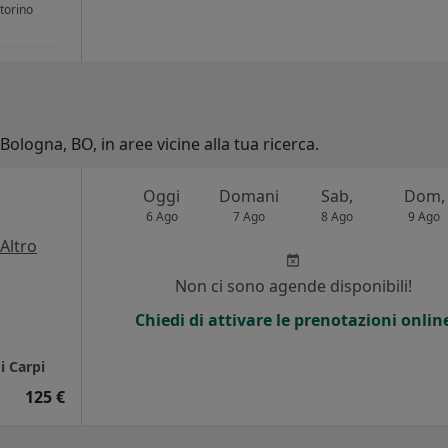
torino
Bologna, BO, in aree vicine alla tua ricerca.
Oggi
Domani
Sab,
Dom,
6 Ago
7 Ago
8 Ago
9 Ago
Altro
Non ci sono agende disponibili!
Chiedi di attivare le prenotazioni onlin
i Carpi
125 €