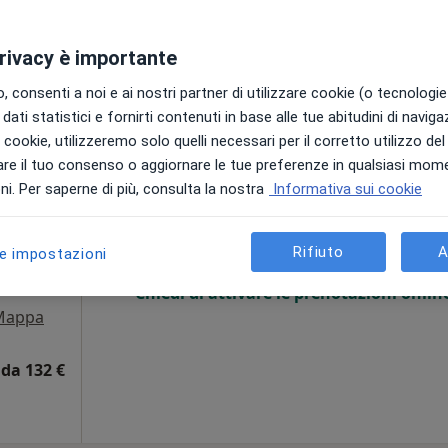
privacy è importante
150 €
 consenti a noi e ai nostri partner di utilizzare cookie (o tecnologie 
dati statistici e fornirti contenuti in base alle tue abitudini di navig
i i cookie, utilizzeremo solo quelli necessari per il corretto utilizzo de
Orfano
re il tuo consenso o aggiornare le tue preferenze in qualsiasi mom
Oggi
Domani
Sab,
Dom,
i. Per saperne di più, consulta la nostra
Informativa sui cookie
6 Ago
7 Ago
8 Ago
9 Ago
Rifiuto
A
le impostazioni
Non ci sono agende disponibili!
Chiedi di attivare le prenotazioni onlin
Mappa
da 132 €