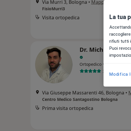
Via Murri 3, Bologna
•
Mappa
FisioMurri3
La tua 
Visita ortopedica
Accettando,
raccogliere 
rifiuti tutt
Dr. Michele Dell'
Puoi revoca
impostazion
·
Altro
Ortopedico
37 recensioni
Modifica 
Via Giuseppe Massarenti 46, Bologna
•
Centro Medico Santagostino Bologna
Prima visita ortopedica