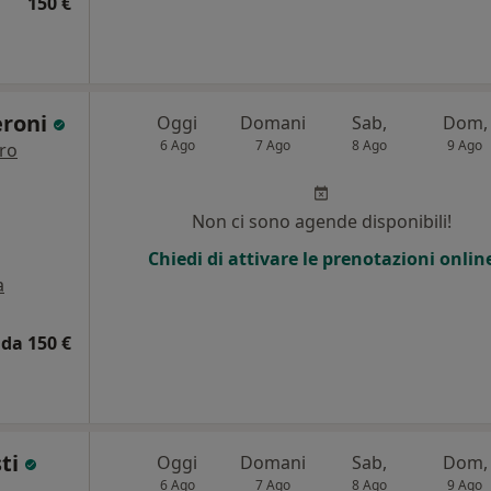
150 €
eroni
Oggi
Domani
Sab,
Dom,
6 Ago
7 Ago
8 Ago
9 Ago
tro
Non ci sono agende disponibili!
Chiedi di attivare le prenotazioni onlin
a
da 150 €
sti
Oggi
Domani
Sab,
Dom,
6 Ago
7 Ago
8 Ago
9 Ago