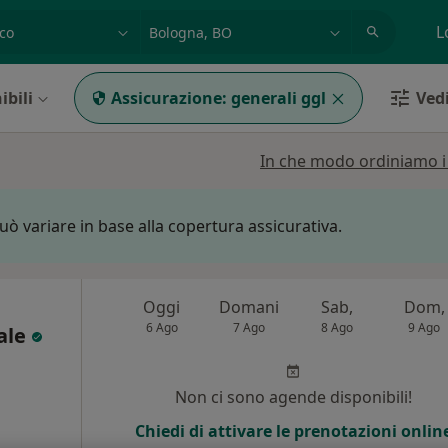
azione, medico, struttura
es: Roma
L
ibili
Assicurazione:
generali ggl
Vedi
In che modo ordiniamo i r
può variare in base alla copertura assicurativa.
Oggi
Domani
Sab,
Dom,
6 Ago
7 Ago
8 Ago
9 Ago
ale
Non ci sono agende disponibili!
Chiedi di attivare le prenotazioni onlin