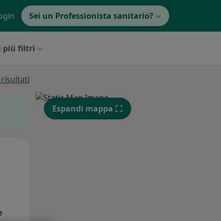
ogin
Sei un Professionista sanitario?
 più filtri
isultati
Espandi mappa
Lun,
Mar,
Mer,
10 Ago
11 Ago
12 Ago
e