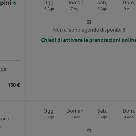
ppini
Oggi
Domani
Sab,
Dom,
6 Ago
7 Ago
8 Ago
9 Ago
Non ci sono agende disponibili!
Chiedi di attivare le prenotazioni onlin
pa
150 €
Oggi
Domani
Sab,
Dom,
6 Ago
7 Ago
8 Ago
9 Ago
sport,
o