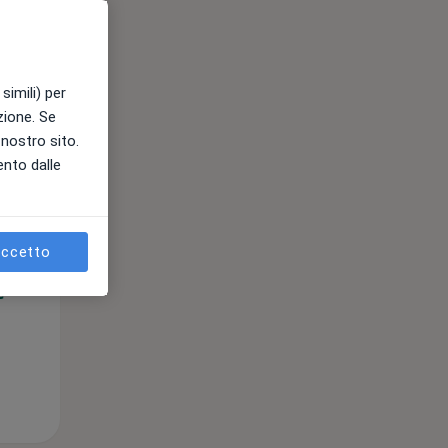
simili) per
azione. Se
l nostro sito.
ento dalle
Lun,
Mar,
Mer,
10 Ago
11 Ago
12 Ago
ccetto
e