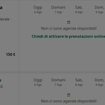
ca
Oggi
Domani
Sab,
Dom,
6 Ago
7 Ago
8 Ago
9 Ago
·
ebrale
Non ci sono agende disponibili!
i
Chiedi di attivare le prenotazioni onlin
150 €
Oggi
Domani
Sab,
Dom,
6 Ago
7 Ago
8 Ago
9 Ago
ro
i
Non ci sono agende disponibili!