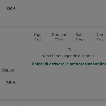
120 €
Oggi
Domani
Sab,
Dom,
6 Ago
7 Ago
8 Ago
9 Ago
Non ci sono agende disponibili!
Chiedi di attivare le prenotazioni onlin
•
Mappa
130 €