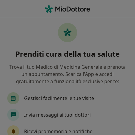
Men
Ostetrica • Legnano, MI
Filters
Assicurazione
Mappa
Ostetrici e ostetriche a Legnano. Prenota
Prenditi cura della tua salute
online la tua visita
In che modo ordiniamo i risultati
Trova il tuo Medico di Medicina Generale e prenota
un appuntamento. Scarica l'App e accedi
gratuitamente a funzionalità esclusive per te:
Gestisci facilmente le tue visite
Invia messaggi ai tuoi dottori
Dott.ssa Annaclaudia Masini
Ricevi promemoria e notifiche
·
Altro
Ostetrica, Ginecologa