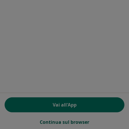
Ostetrici e ostetriche a Seregno
Altro (14)
Altro nella categoria: Città vicino Legnano
Principali patologie trattate
Dolore a Legnano
Cistite a Legnano
Dolore durante i rapporti sessuali a Legnano
Endometriosi a Legnano
Vulvodinia a Legnano
Altro (15)
Altro nella categoria: Principali patologie trat
Vai all'App
Homepage
Ostetrica
Legnano
Cambia città
Continua sul browser