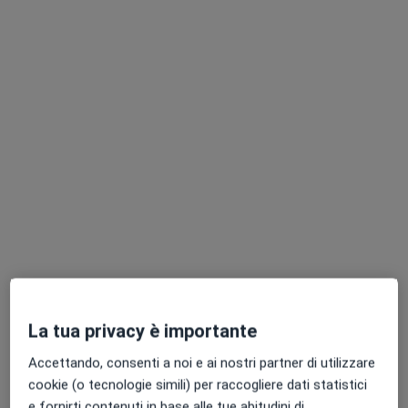
Dott.ssa Silvia Grassini
·
Altro
Ostetrica
112 recensioni
Indirizzo
Online
Piazza San Magno, 1, Legnano
•
Mappa
Visite a domicilio Legnano
Consulenza preconcezionale
110 €
La tua privacy è importante
Questo dottore non ha ancora attivato le prenotazioni online presso questo indirizzo.
Accettando, consenti a noi e ai nostri partner di utilizzare
Chiedi di attivare le prenotazioni online
cookie (o tecnologie simili) per raccogliere dati statistici
e fornirti contenuti in base alle tue abitudini di