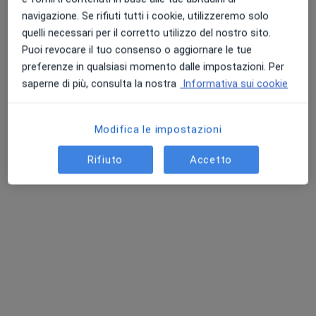
navigazione. Se rifiuti tutti i cookie, utilizzeremo solo
quelli necessari per il corretto utilizzo del nostro sito.
Puoi revocare il tuo consenso o aggiornare le tue
preferenze in qualsiasi momento dalle impostazioni. Per
saperne di più, consulta la nostra
Informativa sui cookie
Modifica le impostazioni
Dott.ssa Nicole Moroni
·
Altro
Ostetrica
Rifiuto
Accetto
93 recensioni
Indirizzo 1
Indirizzo 2
Indirizzo 3
Online
Legnano, Legnano
•
Mappa
Visite a domicilio Legnano
Visita ostetrica
102 €
Questo dottore non ha ancora attivato le prenotazioni online presso questo indirizzo.