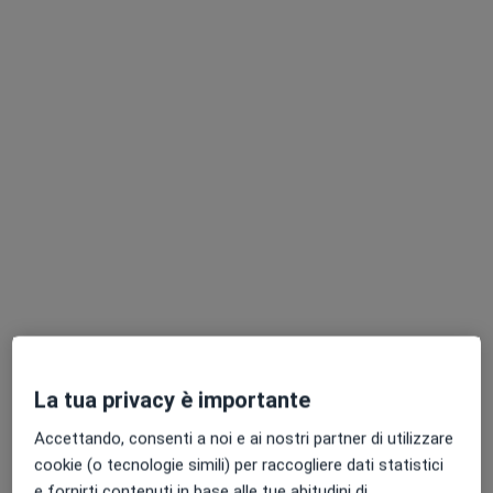
Edoardo Bernardis
·
Altro
Osteopata, Posturologo
24 recensioni
Via Triumplina 268, Brescia
•
Mappa
Visite Domiciliari Brescia e Provincia
Prima visita osteopatica
65 €
Questo dottore non ha ancora attivato le prenotazioni online presso questo indirizzo.
Chiedi di attivare le prenotazioni online
La tua privacy è importante
Accettando, consenti a noi e ai nostri partner di utilizzare
cookie (o tecnologie simili) per raccogliere dati statistici
e fornirti contenuti in base alle tue abitudini di