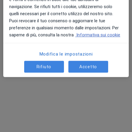
navigazione. Se rifiuti tutti i cookie, utilizzeremo solo
quelli necessari per il corretto utilizzo del nostro sito.
Puoi revocare il tuo consenso o aggiornare le tue
preferenze in qualsiasi momento dalle impostazioni. Per
Daniela Saiani
saperne di più, consulta la nostra
Informativa sui cookie
·
Altro
Osteopata, Fisioterapista
24 recensioni
Modifica le impostazioni
Via Europa 152, Concesio
•
Mappa
Centro Medico Valtrompia
Rifiuto
Accetto
Visita osteopatica
60 €
Questo dottore non ha ancora attivato le prenotazioni online presso questo indirizzo.
Chiedi di attivare le prenotazioni online