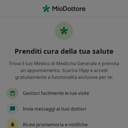
Men
Osteopata • Concesio, BS
Filters
Mappa
Osteopati a Concesio. Prenota online la tua
Prenditi cura della tua salute
visita
In che modo ordiniamo i risultati
Trova il tuo Medico di Medicina Generale e prenota
un appuntamento. Scarica l'App e accedi
gratuitamente a funzionalità esclusive per te:
Gestisci facilmente le tue visite
Invia messaggi ai tuoi dottori
Dott. Gabriele Stagnati
Ricevi promemoria e notifiche
·
Altro
Osteopata, Chinesiologo