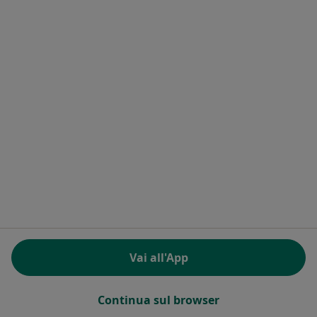
Dott. Eugenio Gobbini
Osteopata
Indirizzo 1
Indirizzo 2
Via Enrico Fermi, 2, Brescia
•
Mappa
Emporio nel Bosco
Vai all'App
Prima visita osteopatica
da 50 €
Questo dottore non ha ancora attivato le prenotazioni online presso questo indirizzo.
Continua sul browser