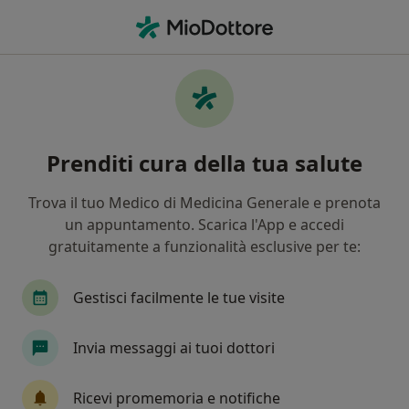
Men
Ortopedico • Torino, TO
Filters
Assicurazione:
arcobaleno
Ortopedici a Torino con Arcobaleno
Prenditi cura della tua salute
In che modo ordiniamo i risultati
Trova il tuo Medico di Medicina Generale e prenota
un appuntamento. Scarica l'App e accedi
Tariffa per prestazioni private. L’importo può variare
gratuitamente a funzionalità esclusive per te:
in base alla copertura assicurativa.
Gestisci facilmente le tue visite
Invia messaggi ai tuoi dottori
Ricevi promemoria e notifiche