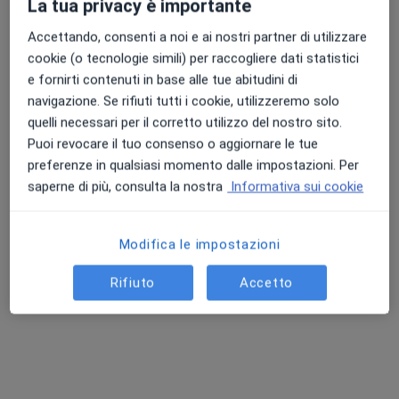
La tua privacy è importante
Accettando, consenti a noi e ai nostri partner di utilizzare
Dr. Luca Rollero
cookie (o tecnologie simili) per raccogliere dati statistici
·
Altro
Ortopedico
e fornirti contenuti in base alle tue abitudini di
41 recensioni
navigazione. Se rifiuti tutti i cookie, utilizzeremo solo
quelli necessari per il corretto utilizzo del nostro sito.
Via Duchessa Jolanda 27, Torino
•
Mappa
Puoi revocare il tuo consenso o aggiornare le tue
Centro Duchessa - Poliambulatorio
preferenze in qualsiasi momento dalle impostazioni. Per
Prima visita ortopedica
150 €
saperne di più, consulta la nostra
Informativa sui cookie
Questo dottore non ha ancora attivato le prenotazioni online presso questo indirizzo.
Chiedi di attivare le prenotazioni online
Modifica le impostazioni
Rifiuto
Accetto