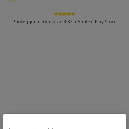
Dott. Simone Spolaore
Punteggio medio: 4.7 e 4.8 su Apple e Play Store
·
Altro
Ortopedico
456 recensioni
Via Druento 153/56, Torino
•
Mappa
J Medical
Visita ortopedica di controllo
da 110 €
Questo dottore non ha ancora attivato le prenotazioni online presso questo indirizzo.
Chiedi di attivare le prenotazioni online