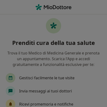
Men
Ortopedico • Sant Antimo, NA
Filters
Assicurazione
Mappa
Ortopedici a Sant'Antimo. Prenota online la
Prenditi cura della tua salute
tua visita
In che modo ordiniamo i risultati
Trova il tuo Medico di Medicina Generale e prenota
un appuntamento. Scarica l'App e accedi
gratuitamente a funzionalità esclusive per te:
Gestisci facilmente le tue visite
Invia messaggi ai tuoi dottori
Dott. Filippo Rosati Tarulli
Ricevi promemoria e notifiche
·
Altro
Ortopedico, Chirurgo