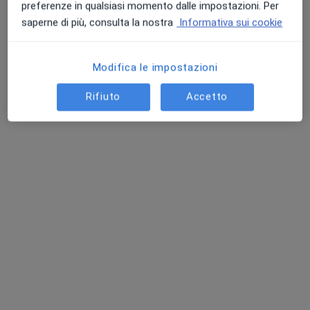
preferenze in qualsiasi momento dalle impostazioni. Per
saperne di più, consulta la nostra
Informativa sui cookie
Modifica le impostazioni
Rifiuto
Accetto
Dr. Mattia Celardo
·
Altro
Ortopedico
103 recensioni
Via Sicilia 1, Afragola
•
Mappa
CENTRO PEGASO
Visita ortopedica
100 €
Questo dottore non ha ancora attivato le prenotazioni online presso questo indirizzo.
Chiedi di attivare le prenotazioni online