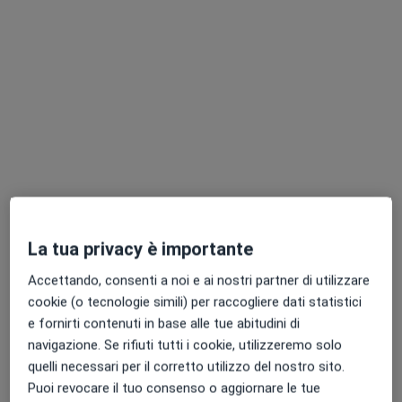
Centro Medico Sette Re Grumo Nevano
Centro Medico
·
Altro
Ortopedico, Urologo, Fisioterapista
24 recensioni
Corso Giuseppe Garibaldi 186, Grumo Nevano
•
Mappa
Centro Medico Sette Re Grumo Nevano
Visita ortopedica
80 €
La tua privacy è importante
Dott. Francesco
Coppola
Accettando, consenti a noi e ai nostri partner di utilizzare
Ortopedico
cookie (o tecnologie simili) per raccogliere dati statistici
Questo centro non ha nessun professionista con date disponibili
e fornirti contenuti in base alle tue abitudini di
navigazione. Se rifiuti tutti i cookie, utilizzeremo solo
Mostra profilo
quelli necessari per il corretto utilizzo del nostro sito.
Puoi revocare il tuo consenso o aggiornare le tue