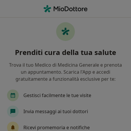
Men
Ortopedico • San Martino Buon Albergo, VR
Filters
Assicurazione
Mappa
Ortopedici a San Martino Buon Albergo.
Prenditi cura della tua salute
Prenota online la tua visita
In che modo ordiniamo i risultati
Trova il tuo Medico di Medicina Generale e prenota
un appuntamento. Scarica l'App e accedi
gratuitamente a funzionalità esclusive per te:
Gestisci facilmente le tue visite
Invia messaggi ai tuoi dottori
Dr. Diego Gaspari
Ricevi promemoria e notifiche
·
Altro
Ortopedico