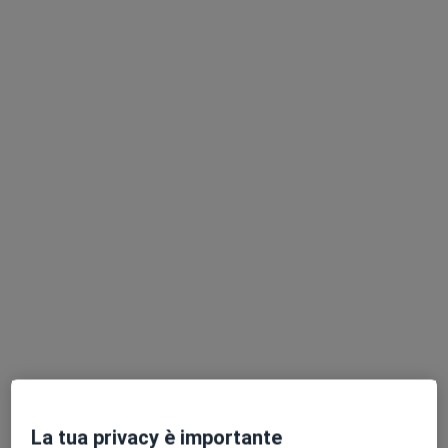
113 recensioni
Indirizzo
Online
Via monsignor giacomo gentilin 56, Verona
•
Mappa
Centro di fisioterapia Recupero Efficace
Visita ortopedica
130 €
Questo dottore non ha ancora attivato le prenotazioni online presso questo indirizzo.
Chiedi di attivare le prenotazioni online
La tua privacy è importante