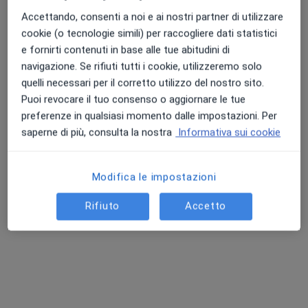
Accettando, consenti a noi e ai nostri partner di utilizzare
Dr. Mattia Giardini
cookie (o tecnologie simili) per raccogliere dati statistici
·
Altro
Ortopedico, Chirurgo
e fornirti contenuti in base alle tue abitudini di
32 recensioni
navigazione. Se rifiuti tutti i cookie, utilizzeremo solo
Via Dott. F. Garofoli 233, San Giovanni Lupatoto
•
Mappa
quelli necessari per il corretto utilizzo del nostro sito.
Agorà Medical
Puoi revocare il tuo consenso o aggiornare le tue
Chirurgia della mano
130 €
preferenze in qualsiasi momento dalle impostazioni. Per
saperne di più, consulta la nostra
Informativa sui cookie
Questo dottore non ha ancora attivato le prenotazioni online presso questo indirizzo.
Chiedi di attivare le prenotazioni online
Modifica le impostazioni
Rifiuto
Accetto