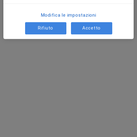
Modifica le impostazioni
Rifiuto
Accetto
Pagamenti online
Dr. Valerio Cipolloni
·
Altro
Ortopedico, Chirurgo vertebrale, Chirurgo
497 recensioni
Esperto nel trattamento patologie degenerative
Specializzato con Lode presso Università Cattolica
I pazienti apprezzano la mia competenza ed
empatia
Indirizzo 1
Indirizzo 2
Piazzale delle Medaglie d'Oro 20, Roma
•
Mappa