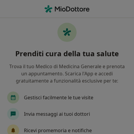
Men
Ortopedico • Roma, RM
Filters
Assicurazione:
Coopsalute
Ortopedici a Roma con Coopsalute
Prenditi cura della tua salute
In che modo ordiniamo i risultati
Trova il tuo Medico di Medicina Generale e prenota
un appuntamento. Scarica l'App e accedi
Tariffa per prestazioni private. L’importo può variare
gratuitamente a funzionalità esclusive per te:
in base alla copertura assicurativa.
Gestisci facilmente le tue visite
Invia messaggi ai tuoi dottori
Ricevi promemoria e notifiche