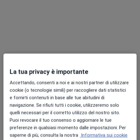
In evidenza
Dr. Vincenzo Piccinni
·
Altro
Ortopedico
550 recensioni
Via di Torre Spaccata 110, Roma
•
Mappa
La tua privacy è importante
Centro Alessandrino FKT e ginnastica medica snc
Accettando, consenti a noi e ai nostri partner di utilizzare
Prima visita ortopedica
120 €
cookie (o tecnologie simili) per raccogliere dati statistici
Questo dottore non ha ancora attivato le prenotazioni online presso questo indirizzo.
e fornirti contenuti in base alle tue abitudini di
navigazione. Se rifiuti tutti i cookie, utilizzeremo solo
Chiedi di attivare le prenotazioni online
quelli necessari per il corretto utilizzo del nostro sito.
Puoi revocare il tuo consenso o aggiornare le tue
preferenze in qualsiasi momento dalle impostazioni. Per
saperne di più, consulta la nostra
Informativa sui cookie