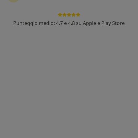
In evidenza
Punteggio medio: 4.7 e 4.8 su Apple e Play Store
Dott. Luca Ambrosio
·
Altro
Ortopedico, Chirurgo vertebrale
68 recensioni
Via Álvaro del Portillo 200, Roma
•
Mappa
Fondazione Policlinico Universitario Campus Bio-Medico
Prima visita ortopedica
130 €
Questo dottore non ha ancora attivato le prenotazioni online presso questo indirizzo.
Chiedi di attivare le prenotazioni online