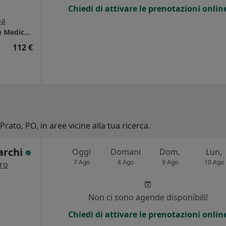
Chiedi di attivare le prenotazioni onlin
pa
Istituto Pratese Di Radiodiagnostica Alliance Medical - Prato
112 €
Prato, PO, in aree vicine alla tua ricerca.
archi
Oggi
Domani
Dom,
Lun,
7 Ago
8 Ago
9 Ago
10 Ago
tro
Non ci sono agende disponibili!
Chiedi di attivare le prenotazioni onlin