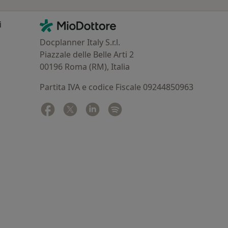
Contatti
MioDottore - Homepage
i
Docplanner Italy S.r.l.
Piazzale delle Belle Arti 2
00196 Roma (RM), Italia
Partita IVA e codice Fiscale 09244850963
Facebook
si apre in una nuova scheda
Twitter
si apre in una nuova scheda
Linkedin
si apre in una nuova scheda
Spotify
si apre in una nuova sched