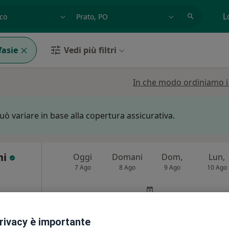
azione, medico, struttura
es: Roma
L
fasie
Vedi più filtri
In che modo ordiniamo i r
può variare in base alla copertura assicurativa.
ni
Oggi
Domani
Dom,
Lun,
7 Ago
8 Ago
9 Ago
10 Ago
i
Non ci sono agende disponibili!
Chiedi di attivare le prenotazioni onlin
privacy è importante