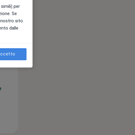
simili) per
azione. Se
l nostro sito.
ento dalle
Mar,
Mer,
Gio,
ccetto
11 Ago
12 Ago
13 Ago
e