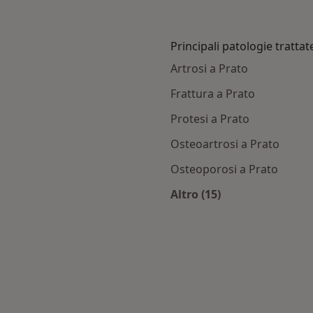
Principali patologie trattat
Artrosi a Prato
Frattura a Prato
Protesi a Prato
Osteoartrosi a Prato
Osteoporosi a Prato
Altro (15)
 con Fasie
Altro nella categoria:
mbia città