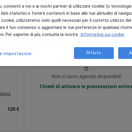
 consenti a noi e ai nostri partner di utilizzare cookie (o tecnologie 
dati statistici e fornirti contenuti in base alle tue abitudini di navig
130 €
i i cookie, utilizzeremo solo quelli necessari per il corretto utilizzo de
re il tuo consenso o aggiornare le tue preferenze in qualsiasi mom
i. Per saperne di più, consulta la nostra
Informativa sui cookie
sci
Oggi
Domani
Dom,
Lun,
Rifiuto
A
le impostazioni
7 Ago
8 Ago
9 Ago
10 Ago
Non ci sono agende disponibili!
Chiedi di attivare le prenotazioni onlin
appa
120 €