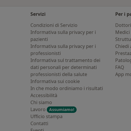
Servizi
Per i p
Condizioni di Servizio
Dottor
Informativa sulla privacy per i
Medici 
pazienti
Strutt
Informativa sulla privacy per i
Chiedi 
professionisti
Presta
Informativa sul trattamento dei
Patolo
dati personali per determinati
FAQ
professionisti della salute
App mo
Informativa sui cookie
In che modo ordiniamo i risultati
Accessibilità
Chi siamo
Lavoro
Assumiamo!
Ufficio stampa
Contatti
Eventi