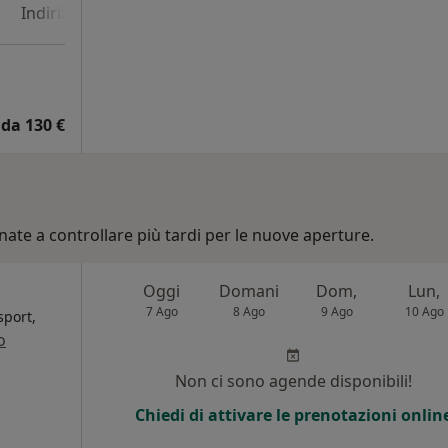
Indirizzo 4
Indirizzo 5
da 130 €
nate a controllare più tardi per le nuove aperture.
Oggi
Domani
Dom,
Lun,
7 Ago
8 Ago
9 Ago
10 Ago
sport,
o
Non ci sono agende disponibili!
Chiedi di attivare le prenotazioni onlin