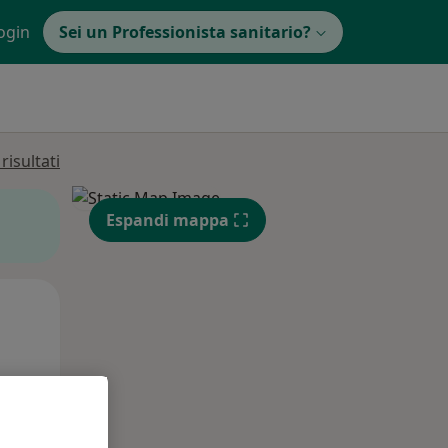
ogin
Sei un Professionista sanitario?
isultati
Espandi mappa
Mar,
Mer,
Gio,
11 Ago
12 Ago
13 Ago
e