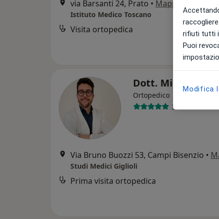
via Barsanti 24, Prato
•
Mappa
Accettando,
Istituto Medico Toscano
raccogliere 
Visita ortopedica
rifiuti tutt
Puoi revoca
impostazion
Dott. Michael Cre
Modifica 
Ortopedico
39 recensioni
Via Bruno Buozzi 53, Campi Bisenzio
•
M
Studi Medici Giglioli
Prima visita ortopedica