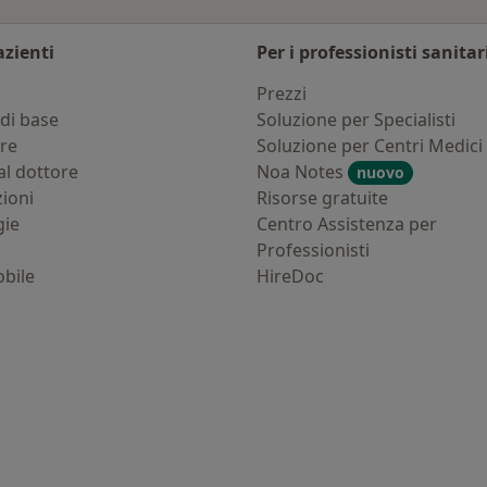
azienti
Per i professionisti sanitar
i
Prezzi
di base
Soluzione per Specialisti
ure
Soluzione per Centri Medici
al dottore
Noa Notes
nuovo
zioni
Risorse gratuite
gie
Centro Assistenza per
Professionisti
bile
HireDoc