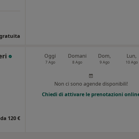
gratuita
eri
Oggi
Domani
Dom,
Lun,
7 Ago
8 Ago
9 Ago
10 Ago
Non ci sono agende disponibili!
Chiedi di attivare le prenotazioni onlin
da 120 €