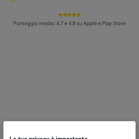
Dott. Giacomo Sani
Punteggio medio: 4.7 e 4.8 su Apple e Play Store
·
Altro
Ortopedico
167 recensioni
via Barsanti 24, Prato
•
Mappa
Istituto Medico Toscano
Visita ortopedica
130 €
Questo dottore non ha ancora attivato le prenotazioni online presso questo indirizzo.
Chiedi di attivare le prenotazioni online