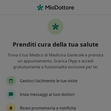
Men
Ortopedico • Prato, PO
Filters
Assicurazione:
Polizia di Stat
Ortopedici a Prato con Polizia di Stato
Prenditi cura della tua salute
In che modo ordiniamo i risultati
Trova il tuo Medico di Medicina Generale e prenota
un appuntamento. Scarica l'App e accedi
Tariffa per prestazioni private. L’importo può variare
gratuitamente a funzionalità esclusive per te:
in base alla copertura assicurativa.
Gestisci facilmente le tue visite
Invia messaggi ai tuoi dottori
Ricevi promemoria e notifiche