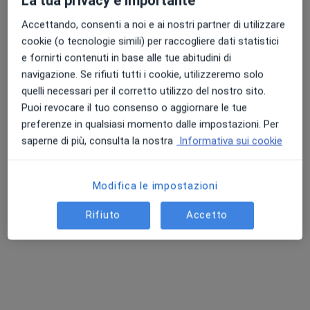
La tua privacy è importante
Accettando, consenti a noi e ai nostri partner di utilizzare
Dott. Michael Cresci
cookie (o tecnologie simili) per raccogliere dati statistici
e fornirti contenuti in base alle tue abitudini di
Ortopedico
navigazione. Se rifiuti tutti i cookie, utilizzeremo solo
39 recensioni
quelli necessari per il corretto utilizzo del nostro sito.
Via Bruno Buozzi 53, Campi Bisenzio
•
Mappa
Puoi revocare il tuo consenso o aggiornare le tue
Studi Medici Giglioli
preferenze in qualsiasi momento dalle impostazioni. Per
Prima visita ortopedica
120 €
saperne di più, consulta la nostra
Informativa sui cookie
Questo dottore non ha ancora attivato le prenotazioni online presso questo indirizzo.
Modifica le impostazioni
Chiedi di attivare le prenotazioni online
Rifiuto
Accetto