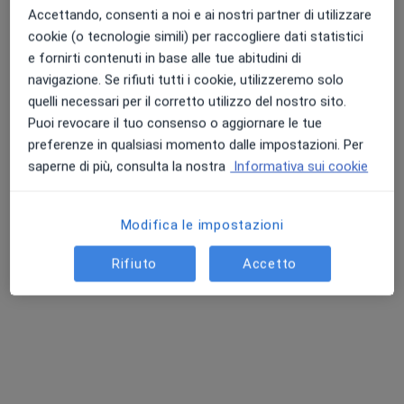
Accettando, consenti a noi e ai nostri partner di utilizzare
cookie (o tecnologie simili) per raccogliere dati statistici
Dott. Davide Pennazzato
e fornirti contenuti in base alle tue abitudini di
Punteggio medio: 4.7 e 4.8 su Apple e Play Store
·
Altro
navigazione. Se rifiuti tutti i cookie, utilizzeremo solo
Ortopedico
quelli necessari per il corretto utilizzo del nostro sito.
1067 recensioni
Puoi revocare il tuo consenso o aggiornare le tue
preferenze in qualsiasi momento dalle impostazioni. Per
Indirizzo
Online
saperne di più, consulta la nostra
Informativa sui cookie
Via S'Arrulloni 30, Cagliari
•
Mappa
Studio medico Cagliari
Modifica le impostazioni
Prima visita ortopedica
da 180 €
Rifiuto
Accetto
Questo dottore non ha ancora attivato le prenotazioni online presso questo indirizzo.
Chiedi di attivare le prenotazioni online
Ricerche correlate