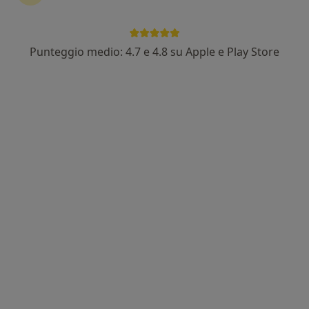
61 recensioni
Esperto in ortodonzia con allineatori trasparenti
Punteggio medio: 4.7 e 4.8 su Apple e Play Store
Eccellenza Invisalign
Estetica del viso
Corso Agostino Ricci 203 / r, Savona
•
Mappa
CDS - Casa della Salute
Prima visita ortodontica
Prestazione gratuita
Questo dottore non ha ancora attivato le prenotazioni online presso questo indirizzo.
Chiedi di attivare le prenotazioni online