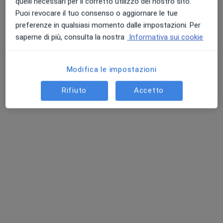
quelli necessari per il corretto utilizzo del nostro sito.
Puoi revocare il tuo consenso o aggiornare le tue
preferenze in qualsiasi momento dalle impostazioni. Per
saperne di più, consulta la nostra
Informativa sui cookie
Pagamenti online
Dott.ssa Francesca Marro
Modifica le impostazioni
·
Altro
Ortodontista, Dentista, Igienista dentale
70 recensioni
Rifiuto
Accetto
Indirizzo 1
Indirizzo 2
Online
Via A. Gavino 22, Genova
•
Mappa
Studio Dentistico Pegli Lido
Prima visita ortodontica
Prestazione gratuita
Questo dottore non ha ancora attivato le prenotazioni online presso questo indirizzo.
Chiedi di attivare le prenotazioni online