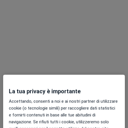
Dr. Angelo Vanagolli
·
Altro
Ortodontista, Dentista, Chirurgo maxillo facciale
1 recensione
Viale Faraggiana 54/1, Albissola Marina
•
Mappa
Studio Dentistico Dr. Angelo Vanagolli
Questo dottore non ha ancora attivato le prenotazioni online presso questo indirizzo.
Chiedi di attivare le prenotazioni online
Professionisti sanitari disponibili
Questi professionisti sanitari si trovano fuori
La tua privacy è importante
Varazze, SV, in aree vicine alla tua ricerca.
Accettando, consenti a noi e ai nostri partner di utilizzare
cookie (o tecnologie simili) per raccogliere dati statistici
e fornirti contenuti in base alle tue abitudini di
navigazione. Se rifiuti tutti i cookie, utilizzeremo solo