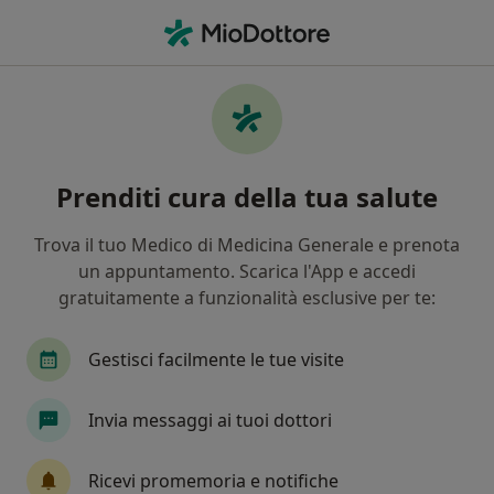
Men
Ortodontista • Varazze, SV
Filters
Mappa
Ortodontisti a Varazze. Prenota online la
Prenditi cura della tua salute
tua visita
In che modo ordiniamo i risultati
Trova il tuo Medico di Medicina Generale e prenota
un appuntamento. Scarica l'App e accedi
gratuitamente a funzionalità esclusive per te:
Gestisci facilmente le tue visite
Invia messaggi ai tuoi dottori
Dott. Andrea Cerritelli
Ricevi promemoria e notifiche
·
Altro
Ortodontista, Dentista