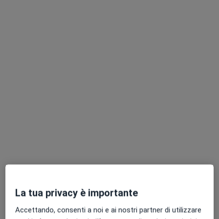
Dr. Stefano Oliva
·
Altro
Ortodontista, Dentista, Medico estetico
30 recensioni
Via Gobetti Piero 164, Pescara
•
Mappa
Dottor Antonio Oliva
Visita ortodontica
da 100 €
Questo dottore non ha ancora attivato le prenotazioni online presso questo indirizzo.
Chiedi di attivare le prenotazioni online
La tua privacy è importante
Accettando, consenti a noi e ai nostri partner di utilizzare