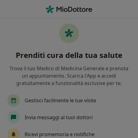
Men
Ortodontista • Pescara, PE
Filters
Assicurazione
Mappa
Ortodontisti a Pescara. Prenota online la
Prenditi cura della tua salute
tua visita
In che modo ordiniamo i risultati
Trova il tuo Medico di Medicina Generale e prenota
un appuntamento. Scarica l'App e accedi
gratuitamente a funzionalità esclusive per te:
Gestisci facilmente le tue visite
Invia messaggi ai tuoi dottori
In evidenza
Ricevi promemoria e notifiche