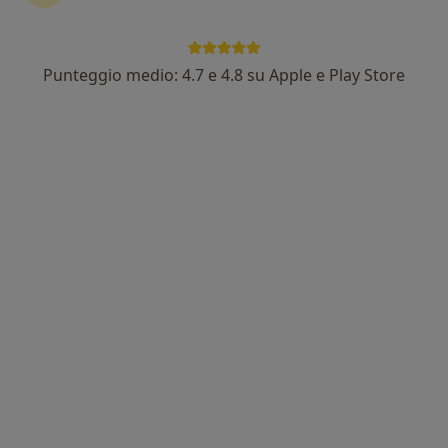
Dr. Giuseppe Guiducci
·
Altro
Ortodontista, Dentista
37 recensioni
Punteggio medio: 4.7 e 4.8 su Apple e Play Store
Indirizzo
Online
Via Venezia 36, Pescara
•
Mappa
Studio Dentistico Guiducci
Tac dentale
80 €
Questo dottore non ha ancora attivato le prenotazioni online presso questo indirizzo.
Chiedi di attivare le prenotazioni online