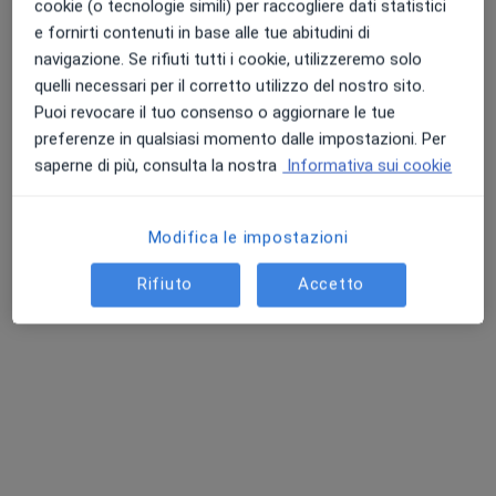
cookie (o tecnologie simili) per raccogliere dati statistici
e fornirti contenuti in base alle tue abitudini di
navigazione. Se rifiuti tutti i cookie, utilizzeremo solo
quelli necessari per il corretto utilizzo del nostro sito.
Puoi revocare il tuo consenso o aggiornare le tue
Studio Dentistico Chiacchiaretta-Andreoli
preferenze in qualsiasi momento dalle impostazioni. Per
saperne di più, consulta la nostra
Informativa sui cookie
Centro medico odontoiatrico
·
Altro
Ortodontista, Dentista, Medico estetico
Modifica le impostazioni
210 recensioni
Rifiuto
Accetto
Indirizzo 1
Indirizzo 2
Via Cellini, 13, Sambuceto
•
Mappa
Studio Dentistico Chiacchiaretta-Andreoli
Prima visita ortodontica
Prestazione gratuita
Mostra tutte le prestazioni