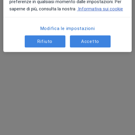
preferenze in qualsiasi momento dalle impostazioni. Per
saperne di più, consulta la nostra
Informativa sui cookie
Dr. Antonio Beneduce
·
Altro
Ortodontista, Dentista
Modifica le impostazioni
118 recensioni
Rifiuto
Accetto
Via Alessandro Manzoni 229, San Giorgio a Cremano
•
Mappa
Studio Odontoiatrico Dott. Antonio Beneduce
Ablazione
70 €
Questo dottore non ha ancora attivato le prenotazioni online presso questo indirizzo.
Chiedi di attivare le prenotazioni online