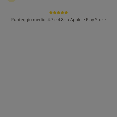
Dr. Luca Notarpietro
Punteggio medio: 4.7 e 4.8 su Apple e Play Store
·
Altro
Ortodontista, Dentista, Chirurgo
214 recensioni
Piazza delle Medaglie D'Oro, 15, Napoli
•
Mappa
Studio Dentistico Notarpietro
Ablazione
da 70 €
Questo dottore non ha ancora attivato le prenotazioni online presso questo indirizzo.
Chiedi di attivare le prenotazioni online