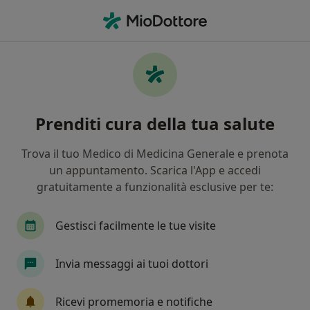
Men
Ortodontista • Napoli, NA
Filters
Assicurazione:
Faschim
Ortodontisti a Napoli con Faschim
Prenditi cura della tua salute
In che modo ordiniamo i risultati
Trova il tuo Medico di Medicina Generale e prenota
un appuntamento. Scarica l'App e accedi
Tariffa per prestazioni private. L’importo può variare
gratuitamente a funzionalità esclusive per te:
in base alla copertura assicurativa.
Gestisci facilmente le tue visite
Invia messaggi ai tuoi dottori
Ricevi promemoria e notifiche