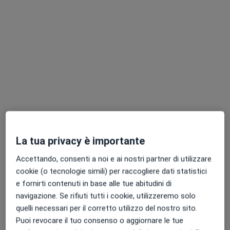
Dott. Mario Sannino
·
Altro
Ortodontista, Dentista
206 recensioni
Via G. Pelliccia 10, Afragola
•
Mappa
Studio Dentistico Sannino
Ablazione + sbiancamento
da 100 €
Questo dottore non ha ancora attivato le prenotazioni online presso questo indirizzo.
La tua privacy è importante
Chiedi di attivare le prenotazioni online
Accettando, consenti a noi e ai nostri partner di utilizzare
cookie (o tecnologie simili) per raccogliere dati statistici
e fornirti contenuti in base alle tue abitudini di
navigazione. Se rifiuti tutti i cookie, utilizzeremo solo
quelli necessari per il corretto utilizzo del nostro sito.
Puoi revocare il tuo consenso o aggiornare le tue