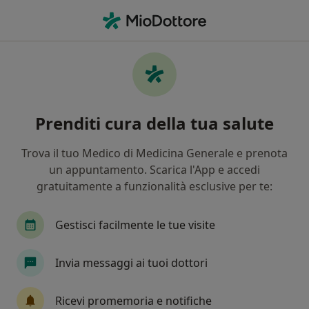
Men
Ortodontista • Frattamaggiore, NA
Filters
Assicurazione
Mappa
Ortodontisti a Frattamaggiore. Prenota
Prenditi cura della tua salute
online la tua visita
In che modo ordiniamo i risultati
Trova il tuo Medico di Medicina Generale e prenota
un appuntamento. Scarica l'App e accedi
gratuitamente a funzionalità esclusive per te:
Gestisci facilmente le tue visite
Invia messaggi ai tuoi dottori
Dr. Antonio Rizzuto
Ricevi promemoria e notifiche
·
Altro
Ortodontista, Dentista, Odontotecnico