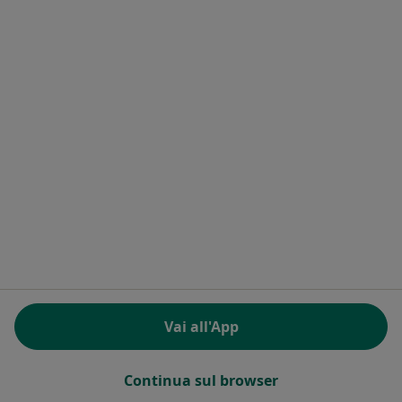
Studio Dentistico Berenice
Studio Medico
Ortodontista, Dentista, Igienista dentale
49 recensioni
Via Siepe Nuova 8, Frattamaggiore
•
Mappa
Studio Dentistico Berenice
Questo centro non ha nessun professionista con date disponibili
Mostra profilo
Vai all'App
Continua sul browser