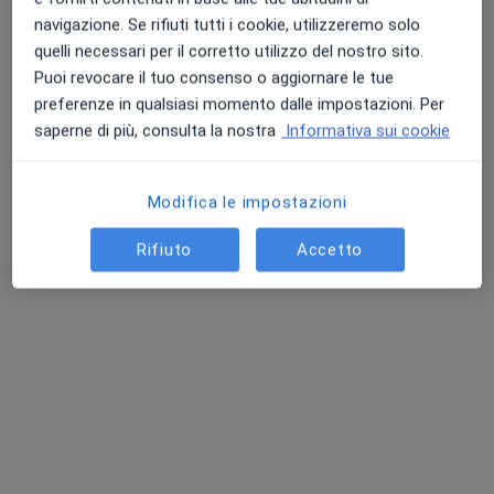
23 recensioni
navigazione. Se rifiuti tutti i cookie, utilizzeremo solo
quelli necessari per il corretto utilizzo del nostro sito.
Indirizzo
Online
Puoi revocare il tuo consenso o aggiornare le tue
preferenze in qualsiasi momento dalle impostazioni. Per
Piazza Umberto I, 6, Frattamaggiore
•
Mappa
saperne di più, consulta la nostra
Informativa sui cookie
Studio Lupoli
Ablazione
70 €
Modifica le impostazioni
Questo dottore non ha ancora attivato le prenotazioni online presso questo indirizzo.
Rifiuto
Accetto
Chiedi di attivare le prenotazioni online