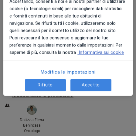
Accettando, consenti a noi e ai nostri partner di utilizzare
cookie (o tecnologie simili) per raccogliere dati statistici
e fornirti contenuti in base alle tue abitudini di
navigazione. Se rifiuti tutti i cookie, utilizzeremo solo
quelli necessari per il corretto utilizzo del nostro sito.
Puoi revocare il tuo consenso o aggiornare le tue
Polomed LIDO
preferenze in qualsiasi momento dalle impostazioni. Per
Centro Medico
·
Altro
Oncologo, Urologo, Fisioterapista
saperne di più, consulta la nostra
Informativa sui cookie
617 recensioni
Largo Giovanni Roncagli 6, Lido Di Ostia
•
Mappa
Modifica le impostazioni
Polomed LIDO
Rifiuto
Accetto
Prima visita oncologica
95 €
Mostra tutte le prestazioni
Dott.ssa Elena
Benincasa
Oncologo