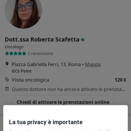
Dott.ssa Roberta Scafetta
Oncologo
1 recensione
Piazza Gabriella Ferri, 13, Roma
•
Mappa
GCS Point
Visita oncologica
120 €
Questo dottore non ha ancora attivato le prenotazioni online presso questo indirizzo.
Chiedi di attivare le prenotazioni online
La tua privacy è importante