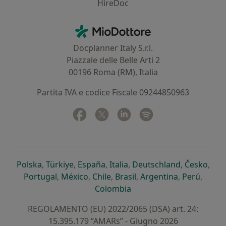
HireDoc
Contatti
MioDottore - Homepage
Docplanner Italy S.r.l.
Piazzale delle Belle Arti 2
00196 Roma (RM), Italia
Partita IVA e codice Fiscale 09244850963
Facebook
si apre in una nuova scheda
Twitter
si apre in una nuova scheda
Linkedin
si apre in una nuova sc
Spotify
si apre in una nuo
si apre in una nuova scheda
si apre in una nuova scheda
si apre in una nuova scheda
si apre in una nuova sche
si apre in 
si a
Polska
,
Türkiye
,
España
,
Italia
,
Deutschland
,
Česko
,
si apre in una nuova scheda
si apre in una nuova scheda
si apre in una nuova scheda
si apre in una nuova s
si apre in u
si apr
Portugal
,
México
,
Chile
,
Brasil
,
Argentina
,
Perú
,
si apre in una nuova sch
Colombia
REGOLAMENTO (EU) 2022/2065 (DSA) art. 24:
15.395.179 “AMARs” - Giugno 2026