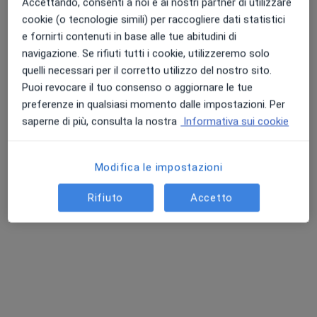
Accettando, consenti a noi e ai nostri partner di utilizzare
cookie (o tecnologie simili) per raccogliere dati statistici
e fornirti contenuti in base alle tue abitudini di
navigazione. Se rifiuti tutti i cookie, utilizzeremo solo
quelli necessari per il corretto utilizzo del nostro sito.
Puoi revocare il tuo consenso o aggiornare le tue
Blue Eye Srl
preferenze in qualsiasi momento dalle impostazioni. Per
Oculista
saperne di più, consulta la nostra
Informativa sui cookie
103 recensioni
Via Pantano 2, Milano
•
Mappa
Modifica le impostazioni
Blue Eye Srl
Prima visita oculistica
da 130 €
Rifiuto
Accetto
Mostra tutte le prestazioni
Dott. Saverio
Dott. Stefano
Dott. Massimo
Vincenzo Luccarelli
Ferrandi
Marcello De Mattia
Oculista
Oculista
Oculista