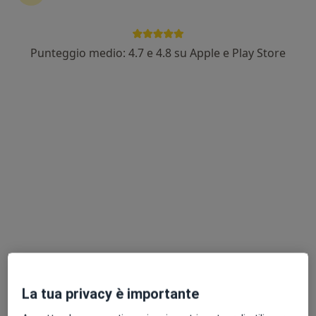
Dott.ssa Anna Crepaldi
Punteggio medio: 4.7 e 4.8 su Apple e Play Store
·
Altro
Oculista
7 recensioni
Indirizzo 1
Indirizzo 2
Indirizzo 3
Via Ottorino Respighi 2, Milano
•
Mappa
Punto RAF - Respighi
Visita oculistica
189 €
Questo dottore non ha ancora attivato le prenotazioni online presso questo indirizzo.
Chiedi di attivare le prenotazioni online
La tua privacy è importante