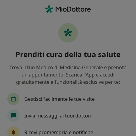
Men
Oculista • Milano, MI
Filters
Assicurazione:
Frontaliere Si
Oculisti a Milano con Frontaliere Sicuro
Prenditi cura della tua salute
In che modo ordiniamo i risultati
Trova il tuo Medico di Medicina Generale e prenota
un appuntamento. Scarica l'App e accedi
Tariffa per prestazioni private. L’importo può variare
gratuitamente a funzionalità esclusive per te:
in base alla copertura assicurativa.
Gestisci facilmente le tue visite
Invia messaggi ai tuoi dottori
Ricevi promemoria e notifiche