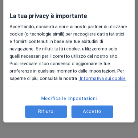
La tua privacy è importante
Professionisti sanitari disponibili
Accettando, consenti a noi e ai nostri partner di utilizzare
Questi professionisti sanitari si trovano fuori
cookie (o tecnologie simili) per raccogliere dati statistici
Alessandria, AL, in aree vicine alla tua ricerca.
e fornirti contenuti in base alle tue abitudini di
navigazione. Se rifiuti tutti i cookie, utilizzeremo solo
quelli necessari per il corretto utilizzo del nostro sito.
Puoi revocare il tuo consenso o aggiornare le tue
preferenze in qualsiasi momento dalle impostazioni. Per
saperne di più, consulta la nostra
Informativa sui cookie
Modifica le impostazioni
Dott. Andrea Colonna
·
Altro
Oculista
Rifiuto
Accetto
73 recensioni
Piazza Roma 43, Tortona
•
Mappa
Poliambulatorio Fisio Time