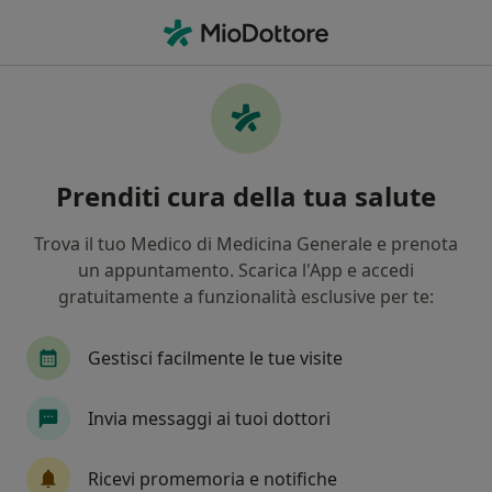
Men
Oculista • Alessandria, AL
Filters
Mappa
Oculisti a Alessandria. Prenota online la tua
Prenditi cura della tua salute
visita
In che modo ordiniamo i risultati
Trova il tuo Medico di Medicina Generale e prenota
un appuntamento. Scarica l'App e accedi
gratuitamente a funzionalità esclusive per te:
Gestisci facilmente le tue visite
Invia messaggi ai tuoi dottori
Dr. Alberto Mazzucco
Ricevi promemoria e notifiche
Oculista