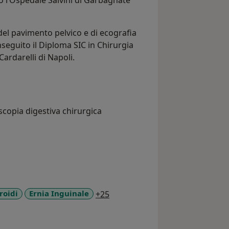
 l’Ospedale Salvini di Garbagnate
del pavimento pelvico e di ecografia
nseguito il Diploma SIC in Chirurgia
ardarelli di Napoli.
scopia digestiva chirurgica
a11y_sr_more_diseases
roidi
Ernia Inguinale
+25