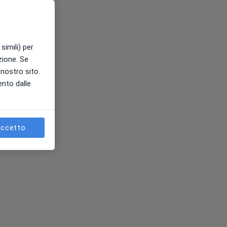
simili) per
azione. Se
l nostro sito.
ento dalle
ccetto