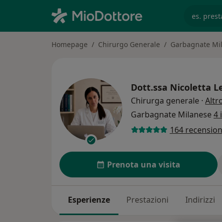
es. prest
Homepage
Chirurgo Generale
Garbagnate Mi
Dott.ssa
Nicoletta L
Chirurga generale
·
Altr
Garbagnate Milanese
4 
164 recension
Prenota una visita
Esperienze
Prestazioni
Indirizzi