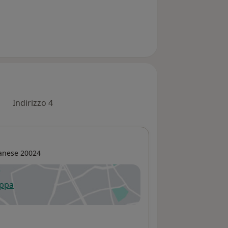
Indirizzo 4
anese
20024
appa
 apre in una nuova scheda