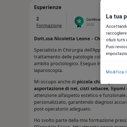
Esperienze
La tua 
2
Formazione
Accettando,
raccogliere 
Dott.ssa Nicoletta Leone
–
Chirurgo Gene
rifiuti tutt
Puoi revoca
Specialista in Chirurgia dell’Apparato Diger
impostazion
trattamento delle patologie colorettali (neop
ambito proctologico. Eseguo interventi sia 
laparoscopia.
Modifica 
Mi occupo anche di
piccola chirurgia amb
asportazione di nei, cisti sebacee, lipomi
attenzione all’aspetto estetico e funzional
personalizzato, garantendo diagnosi accur
post-operatorio adeguato.
Ho svolto parte della mia formazione presso