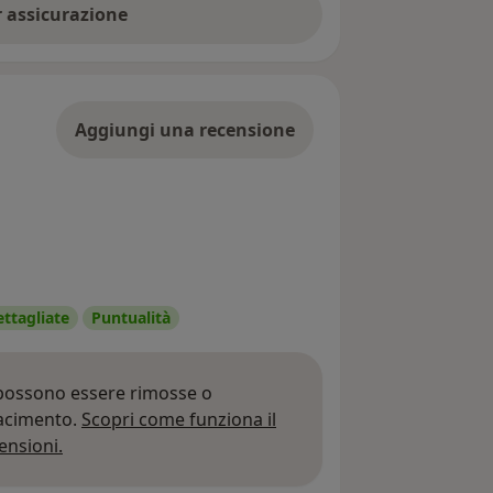
er assicurazione
Aggiungi una recensione
ettagliate
Puntualità
 possono essere rimosse o
iacimento.
Scopri come funziona il
Per saperne di più sulle opinioni
ensioni.