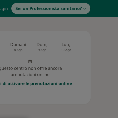
ogin
Sei un Professionista sanitario?
Domani
Dom,
Lun,
Mar,
Mer,
8 Ago
9 Ago
10 Ago
11 Ago
12 Ag
Questo centro non offre ancora
prenotazioni online
i di attivare le prenotazioni online