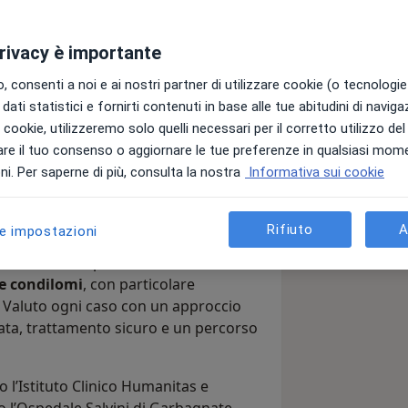
privacy è importante
 consenti a noi e ai nostri partner di utilizzare cookie (o tecnologie 
dati statistici e fornirti contenuti in base alle tue abitudini di navig
rale e Proctologo
i i cookie, utilizzeremo solo quelli necessari per il corretto utilizzo de
re il tuo consenso o aggiornare le tue preferenze in qualsiasi mom
ente, con particolare esperienza nel
i. Per saperne di più, consulta la nostra
Informativa sui cookie
lasie, IBD, malattia diverticolare) e in
con tecnica tradizionale che in
Rifiuto
A
le impostazioni
ulatoriale
, in particolare di
 e condilomi
, con particolare
e. Valuto ogni caso con un approccio
ata, trattamento sicuro e un percorso
 l’Istituto Clinico Humanitas e