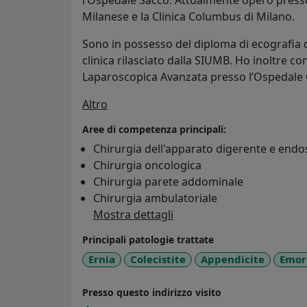
l’Ospedale Sacco. Attualmente opero presso
Milanese e la Clinica Columbus di Milano.
Sono in possesso del diploma di ecografia 
clinica rilasciato dalla SIUMB. Ho inoltre co
Laparoscopica Avanzata presso l’Ospedale C
Su di me
Altro
Aree di competenza principali:
Chirurgia dell'apparato digerente e endo
Chirurgia oncologica
Chirurgia parete addominale
Chirurgia ambulatoriale
Mostra dettagli
Principali patologie trattate
Ernia
Colecistite
Appendicite
Emor
Presso questo indirizzo visito