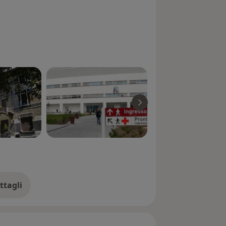
ttagli
ll'esperienza