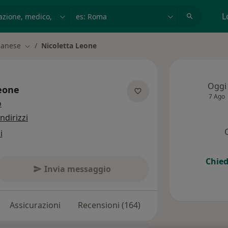
azione, medico, struttura
es: Roma
L
lanese
Nicoletta Leone
Cambia città
Oggi
eone
7 Ago
sulle specializzazioni
o
indirizzi
i
Chied
Invia messaggio
Assicurazioni
Recensioni (164)