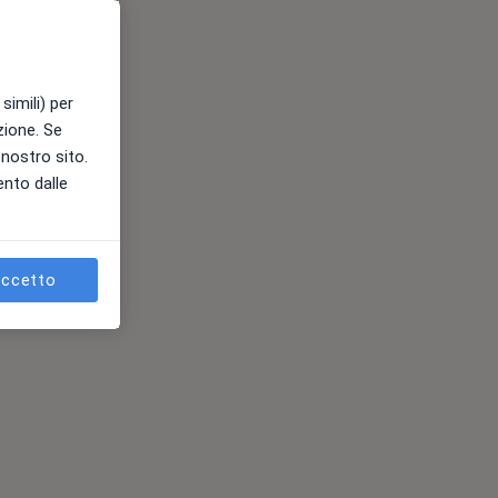
simili) per
azione. Se
l nostro sito.
ento dalle
ccetto