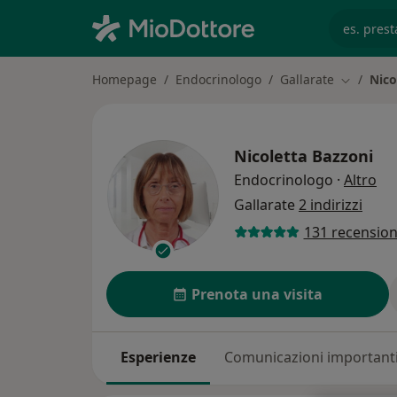
es. prest
Homepage
Endocrinologo
Gallarate
Nico
Cambia ci
Nicoletta Bazzoni
sul
Endocrinologo
·
Altro
Gallarate
2 indirizzi
131 recension
Prenota una visita
Esperienze
Comunicazioni important