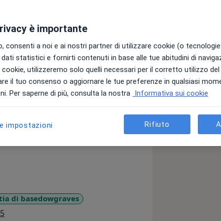
privacy è importante
 consenti a noi e ai nostri partner di utilizzare cookie (o tecnologie 
dati statistici e fornirti contenuti in base alle tue abitudini di navig
iversità degli Studi di Milano nel 1986,
i i cookie, utilizzeremo solo quelli necessari per il corretto utilizzo de
resso l’Università degli Studi di
re il tuo consenso o aggiornare le tue preferenze in qualsiasi mom
torato di Ricerca conclusosi nel 1994.
i. Per saperne di più, consulta la nostra
Informativa sui cookie
i Endocrinologia dedicando un
ologica ed endocrinologica in
Rifiuto
A
le impostazioni
bete di tipo 1 (microinfusori). Le è
ssionalità per la gestione di un
ria.
tia di basedowgraves
a11y_sr_more_diseases
5