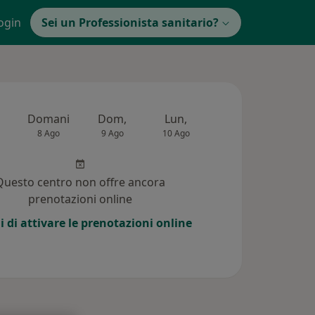
ogin
Sei un Professionista sanitario?
Domani
Dom,
Lun,
Mar,
Mer,
8 Ago
9 Ago
10 Ago
11 Ago
12 Ag
Questo centro non offre ancora
prenotazioni online
i di attivare le prenotazioni online