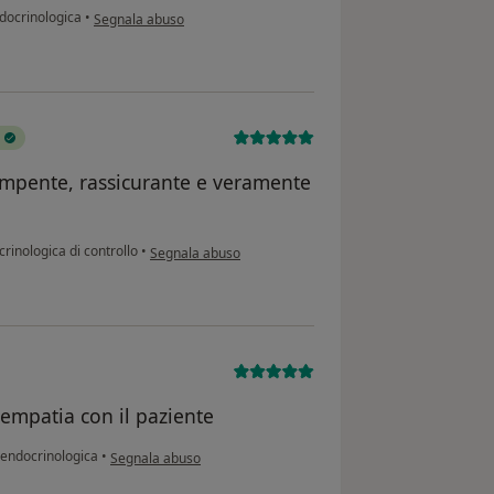
secondo l'opinione dell'utente C. S.
docrinologica
•
Segnala abuso
ompente, rassicurante e veramente
secondo l'opinione dell'utente Soldavini F.
crinologica di controllo
•
Segnala abuso
 empatia con il paziente
secondo l'opinione dell'utente G. O.
 endocrinologica
•
Segnala abuso