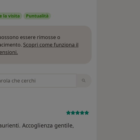
 la visita
Puntualità
 possono essere rimosse o
iacimento.
Scopri come funziona il
Per saperne di più sulle opinioni
ensioni.
 recensioni
aurienti. Accoglienza gentile,