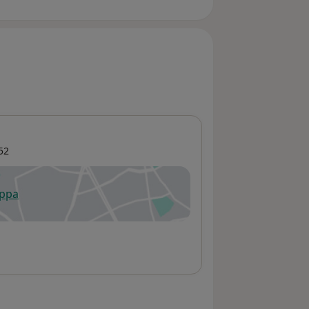
52
appa
 apre in una nuova scheda