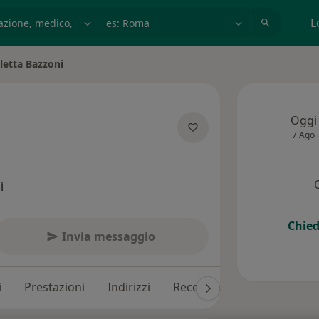
azione, medico, struttura
es: Roma
L
letta Bazzoni
ttà
Oggi
7 Ago
le specializzazioni
i
Chied
Invia messaggio
i
Prestazioni
Indirizzi
Recensioni (131)